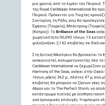
μια χρονιά, από το λιμάνι του Πειραιά. Τ
της Royal Caribbean International θα π
Πειραιά. Πρόκειται για 7νυχτες κρουαζ
Σαντορίνη, τη Ρόδο, ενώ θα προσεγγίσει
Έφεσος (Τουρκία), Μπόντρουμ (Τουρκία
(Κύπρος). Το
Brilliance of the Seas
ανήκε
χωρητικότητα 90,090 τόνων, 13 καταστ
φιλοξενήσει 2,142 επιβάτες σε δίκλινε
Στη Δυτική Μεσόγειο θα βρίσκεται το
ανακαινιστεί, ενσωματώνοντας όλα τα σ
Caribbean International να ξεχωρίζουν γ
Harmony of the Seas, ανήκει στην Oasis
τόνων, μήκος 362 μ
.
, πλάτος 47 μ, ενώ 
επιβάτες θα μπορούν να ζήσουν νέες σ
Abyss και το The Perfect Storm, να α
κατάστρωμα πισίνας με αίσθηση resort
γαστρονομικές επιλογές. Η εμπειρία ο