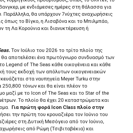
βανγκερ, με ενδιάμεσες ημέρες στη θάλασσα για
ω. Παράλληλα, θα υπάρχουν 7νύχτες αναχωρήσεις
ς όπως το Βίγκο, η Λισαβόνα και το Μπιλμπάο,
ν τη Λα Κορούνια και διανυκτέρευση ή
Seas.
Τον Ιούλιο του 2026 το τρίτο πλοίο της
θα αποτελέσει ένα πρωτόγνωρο συνδυασμό των
ο Legend of The Seas κάθε οικογένεια και κάθε
δική τους εκδοχή των απόλυτων οικογενειακών
σκευάζεται στα ναυπηγεία Meyer Turku στην
α 250,800 τόνων και θα είναι πλέον το
μαζί με το Icon of The Seas και το Star of the
 μέτρων. Το πλοίο θα έχει 20 καταστρώματα και
ομα.
Για πρώτη φορά Icon Class πλοίο στην
νήσει την πρώτη του κρουαζιέρα τον Ιούνιο του
ζιέρες στη Δυτική Μεσόγειο από τον Ιούνιο,
ναχωρήσεις από Ρώμη (Τσιβιταβέκια) και