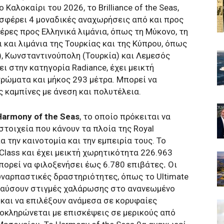
ο Καλοκαίρι του 2026, το Brilliance of the Seas,
ροσφέρει 4 μοναδικές αναχωρήσεις από και προς
ιέρες προς Ελληνικά λιμάνια, όπως τη Μύκονο, τη
 και λιμάνια της Τουρκίας και της Κύπρου, όπως
), Κωνσταντινούπολη (Τουρκία) και Λεμεσός
ι στην κατηγορία Radiance, έχει μεικτή
ρώματα και μήκος 293 μέτρα. Μπορεί να
ς καμπίνες με άνεση και πολυτέλεια.
Harmony of the Seas
, το οποίο πρόκειται να
τοιχεία που κάνουν τα πλοία της Royal
ια την καινοτομία και την εμπειρία τους. Το
 Class και έχει μεικτή χωρητικότητα 226.963
μπορεί να φιλοξενήσει έως 6.780 επιβάτες
.
Οι
υναρπαστικές δραστηριότητες, όπως το Ultimate
πολαύσουν στιγμές χαλάρωσης στο ανανεωμένο
 και να επιλέξουν ανάμεσα σε κορυφαίες
λοκληρώνεται με επισκέψεις σε μερικούς από