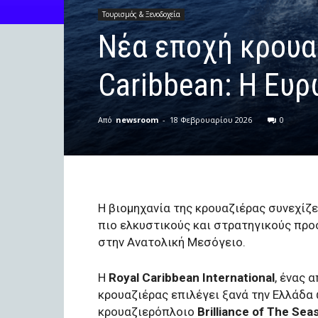
Τουρισμός & Ξενοδοχεία
Nέα εποχή κρουαζ
Caribbean: Η Ευ
Από
newsroom
-
18 Φεβρουαρίου 2026
0
Η βιομηχανία της κρουαζιέρας συνεχίζε
πιο ελκυστικούς και στρατηγικούς προ
στην Ανατολική Μεσόγειο.
Η
Royal Caribbean International
, ένας 
κρουαζιέρας επιλέγει ξανά την Ελλάδα 
κρουαζιερόπλοιο
Brilliance of The Sea