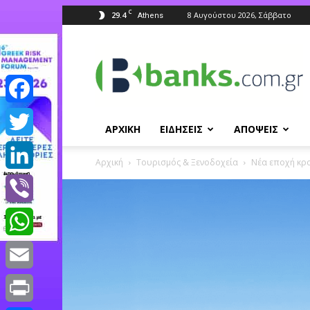
C
29.4
8 Αυγούστου 2026, Σάββατο
Athens
Banks.com.gr
Facebook
ΑΡΧΙΚΗ
ΕΙΔΗΣΕΙΣ
ΑΠΟΨΕΙΣ
Twitter
Αρχική
Τουρισμός & Ξενοδοχεία
Nέα εποχή κρο
LinkedIn
Viber
WhatsApp
Email