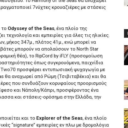
Μεσογείου. Το Harmony of the Seas θα αναχωρεί
πραγματοποιεί 7νύχτες κρουαζιέρες με στάσεις
ι το
Odyssey of the Seas
, ένα πλοίο της
ι τεχνολογία και εμπειρίες για όλες τις ηλικίες.
ν, μήκος 347μ., πλάτος 41μ., ενώ μπορεί να
ιβάτες μπορούν να απολαύσουν το North Star
αμική θέα), το RipCord by iFLY (προσομοίωση
δραστηριότητες όπως συγκρουόμενα, παιχνίδια
ο Two70 προσφέρει εντυπωσιακή ψυχαγωγία με
as θα αναχωρεί από Ρώμη (Τσιβιταβέκια) και θα
ιέρες που συνδυάζουν κορυφαίους προορισμούς
Έφεσο και Νάπολη/Κάπρι, προσφέροντας ένα
λασσα και στάσεις-ορόσημα στην Ελλάδα, την
ποιείται και το
Explorer of the Seas
, ένα πλοίο
ικές “signature” εμπειρίες εν πλω με δρομολόγια