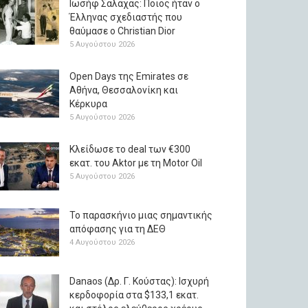
Ιωσήφ Σαλάχας: Ποιος ήταν ο
Έλληνας σχεδιαστής που
θαύμασε ο Christian Dior
5 Αυγούστου 2026
Open Days της Emirates σε
Αθήνα, Θεσσαλονίκη και
Κέρκυρα
5 Αυγούστου 2026
Κλείδωσε το deal των €300
εκατ. του Aktor με τη Μotor Oil
5 Αυγούστου 2026
Το παρασκήνιο μιας σημαντικής
απόφασης για τη ΔΕΘ
4 Αυγούστου 2026
Danaos (Δρ. Γ. Κούστας): Ισχυρή
κερδοφορία στα $133,1 εκατ.