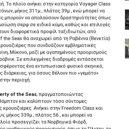
ή. To πλοίο ανήκει στην κατηγορία Voyager Class
όνων, μήκος 311μ., πλάτος 39μ., ενώ μπορεί να
τες μπορούν να απολαύσουν δραστηριότητες όπως
μοίωση σερφ σε ειδικό κύμα, καθώς και επιλογές
ουν διαφορετικά προφίλ ταξιδιωτών, από
of the Seas θα αναχωρεί από τη Ραβέννα (Βενετία)
κρουαζιέρες που συνδυάζουν εμβληματικές
ρίνη, Μύκονο, μαζί με αγαπημένους προορισμούς
ρόβνικ. Σε επιλεγμένες διαδρομές εντάσσεται
οσφέροντας ένα εντυπωσιακό φυσικό σκηνικό,
 διάρκειας, για όσους θέλουν πιο «γεμάτο»
στην περιοχή.
erty of the Seas
, πραγματοποιώντας
θάμπτον και καλύπτουν τόσο σύντομες
κρουαζιέρες. Ανήκει στην Freedom Class και
, μήκος 339μ., πλάτος 56., και μπορεί να
πλοίο προσεγγίζει τα Νορβηγικά Φιόρδ,
ς νορβηγικούς προορισμούς, όπως το Όλντεν, το