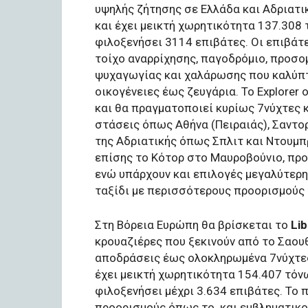
υψηλής ζήτησης σε Ελλάδα και Αδριατικ
και έχει μεικτή χωρητικότητα 137.308 τ
φιλοξενήσει 3114 επιβάτες. Οι επιβά
τοίχο αναρρίχησης, παγοδρόμιο, προσο
ψυχαγωγίας και χαλάρωσης που καλύπτ
οικογένειες έως ζευγάρια. Το Explorer 
και θα πραγματοποιεί κυρίως 7νύχτες 
στάσεις όπως Αθήνα (Πειραιάς), Σαντο
της Αδριατικής όπως Σπλιτ και Ντουμπ
επίσης το Κότορ στο Μαυροβούνιο, πρ
ενώ υπάρχουν και επιλογές μεγαλύτερης
ταξίδι με περισσότερους προορισμούς 
Στη Βόρεια Ευρώπη θα βρίσκεται το
Lib
κρουαζιέρες που ξεκινούν από το Σαου
αποδράσεις έως ολοκληρωμένα 7νύχτες 
έχει μεικτή χωρητικότητα 154.407 τόνων
φιλοξενήσει μέχρι 3.634 επιβάτες. Το 
προορισμούς όπως το και εμβληματικού