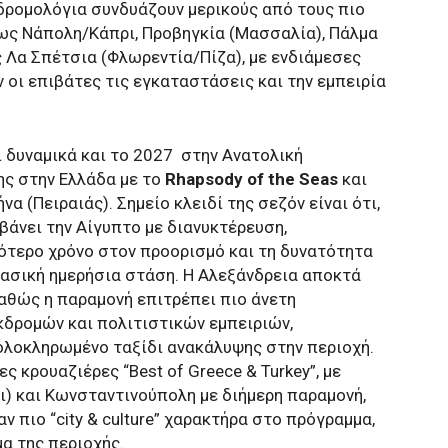
 δρομολόγια συνδυάζουν μερικούς από τους πιο
ως Νάπολη/Κάπρι, Προβηγκία (Μασσαλία), Πάλμα
 Λα Σπέτσια (Φλωρεντία/Πίζα), με ενδιάμεσες
 οι επιβάτες τις εγκαταστάσεις και την εμπειρία
ι δυναμικά και το 2027
στην Ανατολική
ης στην Ελλάδα με το
Rhapsody of the Seas
και
 (Πειραιάς). Σημείο κλειδί της σεζόν είναι ότι,
βάνει την Αίγυπτο με διανυκτέρευση,
τερο χρόνο στον προορισμό και τη δυνατότητα
κλασική ημερήσια στάση. Η Αλεξάνδρεια αποκτά
καθώς η παραμονή επιτρέπει πιο άνετη
κδρομών και πολιτιστικών εμπειριών,
ολοκληρωμένο ταξίδι ανακάλυψης στην περιοχή.
ες κρουαζιέρες
“Best of Greece & Turkey”, με
) και Κωνσταντινούπολη με διήμερη παραμονή,
 πιο “city & culture” χαρακτήρα στο πρόγραμμα,
α της περιοχής.