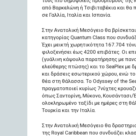
τους πιο δημοφιλείς προορισμούς της 
από Βαρκελώνη ή Τσιβιταβέκια και θα 
σε Γαλλία, Ιταλία και Ισπανία.
Στην Ανατολική Μεσόγειο θα βρίσκετα
κατηγορίας Quantum Class που συνδυάζε
Έχει μεικτή χωρητικότητα 167.704 τόνω
φιλοξενήσει έως 4200 επιβάτες. Οι επ
(γυάλινη κάψουλα παρατήρησης με πανορ
ελεύθερης πτώσης) και το SeaPlex με 
και δράσεις εσωτερικού χώρου, ενώ τ
θέα στη θάλασσα. Το Odyssey of the Se
πραγματοποιεί κυρίως 7νύχτες κρουαζ
όπως Σαντορίνη, Μύκονο, Κουσάντασι/
ολοκληρωμένο ταξίδι με ημέρες στη θά
Τουρκία και την Ιταλία.
Στην Ανατολική Μεσόγειο θα δραστηριο
της Royal Caribbean που συνδυάζει κλασ