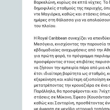
Βαρκελώνη, κυρίως σε επτά νύχτες. Τα
δημοφιλείς σταθμούς της περιοχής, όπ
ντε Μαγιόρκα, καθώς και στάσεις όπως
ημέρες στη θάλασσα για να απολαύσουν
του πλοίου.
Η Royal Caribbean συνεχίζει να επενδύε
Μεσόγειο, ενισχύοντας την παρουσία τ
εβδομαδιαίες αναχωρήσεις από την Αθήνα
για πρώτη φορά, το πρόγραμμα περιλαμ
προσφέροντας στους επιβάτες περισσό
να ζήσουν την εμπειρία πέρα από μια 
έτσι ιδιαίτερη βαρύτητα ως σταθμός, 
εξερεύνηση και καλύτερη αξιοποίηση ε
μετατρέποντας την κρουαζιέρα σε ένα 
Παράλληλα, θα προσφέρονται και 7νύχτ
στάσεις σε Μύκονο, Έφεσο (Κουσάντασι
καθώς και Σαντορίνη, προσθέτοντας έναν
με έμφαση σε μεγάλα ιστορικά τοπόσημ