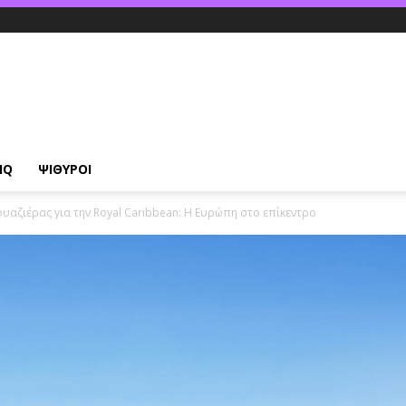
IQ
ΨΙΘΥΡΟΙ
υαζιέρας για την Royal Caribbean: Η Ευρώπη στο επίκεντρο