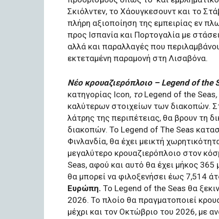
Σκιόλντεν, το Χάουγκεσουντ και το Στά
πλήρη αξιοποίηση της εμπειρίας εν πλ
προς Ισπανία και Πορτογαλία με στάσει
αλλά και παραλλαγές που περιλαμβάνου
εκτεταμένη παραμονή στη Λισαβόνα.
Νέο κρουαζιερόπλοιο – Legend of the 
κατηγορίας Icon
, το
Legend of the Seas
,
καλύτερων στοιχείων των διακοπών. Στ
λάτρης της περιπέτειας, θα βρουν τη 
διακοπών.
To Legend of The Seas κατα
Φινλανδία, θα έχει μεικτή χωρητικότητ
μεγαλύτερο κρουαζιερόπλοιο στον κόσμο 
Seas, αφού και αυτό θα έχει μήκος 365
θα μπορεί να φιλοξενήσει έως 7,514 άτ
Ευρώπη.
Το Legend of the Seas θα ξεκι
2026. Το πλοίο θα πραγματοποιεί κρουα
μέχρι και τον Οκτώβριο του 2026, με α