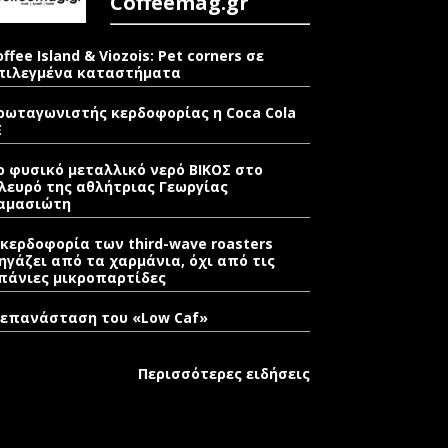
Coffeemag.gr
offee Island & Viozois: Pet corners σε
πιλεγμένα καταστήματα
ρωταγωνιστής κερδοφορίας η Coca Cola
E
ο φυσικό μεταλλικό νερό ΒΙΚΟΣ στο
λευρό της αθλήτριας Γεωργίας
αμασιώτη
 κερδοφορία των third-wave roasters
ηγάζει από τα χαρμάνια, όχι από τις
πάνιες μικροπαρτίδες
 επανάσταση του «Low Caf»
Περισσότερες ειδήσεις