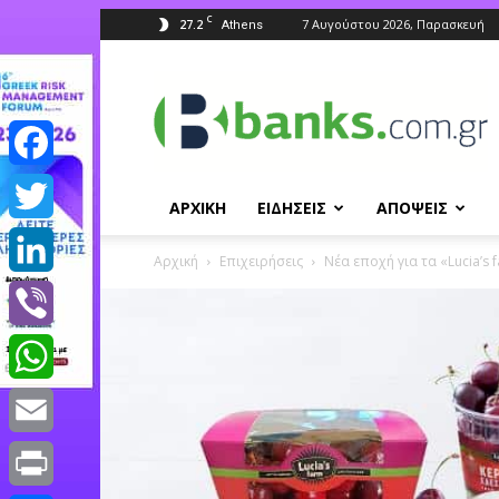
C
27.2
7 Αυγούστου 2026, Παρασκευή
Athens
Banks.com.gr
Facebook
ΑΡΧΙΚΗ
ΕΙΔΗΣΕΙΣ
ΑΠΟΨΕΙΣ
Twitter
Αρχική
Επιχειρήσεις
Νέα εποχή για τα «Lucia’s f
LinkedIn
Viber
WhatsApp
Email