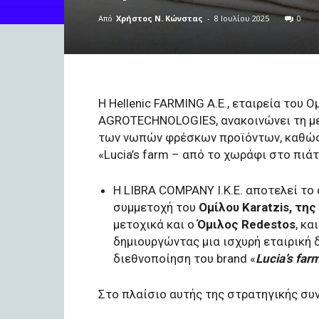
Από
Χρήστος Ν. Κώνστας
-
8 Ιουλίου 2025
0
Η Hellenic FARMING Α.Ε., εταιρεία του
AGROTECHNOLOGIES, ανακοινώνει τη μ
των νωπών φρέσκων προϊόντων, καθώς 
«Lucia’s farm – από το χωράφι στο πιάτ
Η LIBRA COMPANY Ι.Κ.Ε. αποτελεί το
συμμετοχή του
Ομίλου Karatzis, τη
μετοχικά και ο
Όμιλος Redestos
, κα
δημιουργώντας μια ισχυρή εταιρική 
διεθνοποίηση του brand «
Lucia’s far
Στο πλαίσιο αυτής της στρατηγικής συ