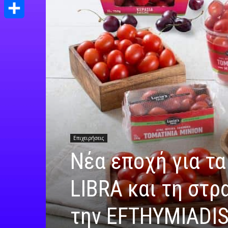
Print
Μοιραστείτε
Επιχειρήσεις
Νέα εποχή για τα
LIBRA και τη στρ
την EFTHYMIADI