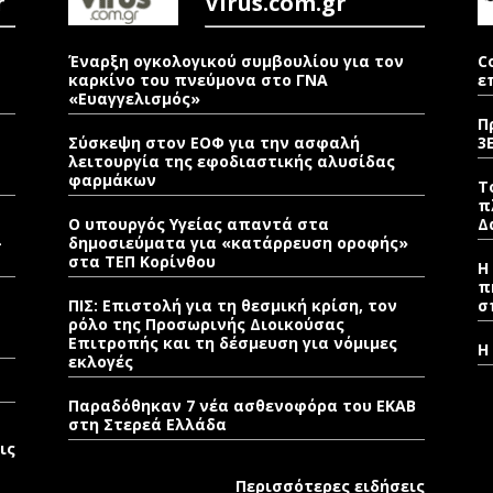
r
Virus.com.gr
Έναρξη ογκολογικού συμβουλίου για τον
C
καρκίνο του πνεύμονα στο ΓΝΑ
ε
«Ευαγγελισμός»
Π
Σύσκεψη στον ΕΟΦ για την ασφαλή
3
λειτουργία της εφοδιαστικής αλυσίδας
φαρμάκων
Τ
π
Ο υπουργός Υγείας απαντά στα
Δ
–
δημοσιεύματα για «κατάρρευση οροφής»
στα ΤΕΠ Κορίνθου
Η
π
ΠΙΣ: Επιστολή για τη θεσμική κρίση, τον
σ
ρόλο της Προσωρινής Διοικούσας
Επιτροπής και τη δέσμευση για νόμιμες
Η
εκλογές
Παραδόθηκαν 7 νέα ασθενοφόρα του ΕΚΑΒ
στη Στερεά Ελλάδα
ις
Περισσότερες ειδήσεις