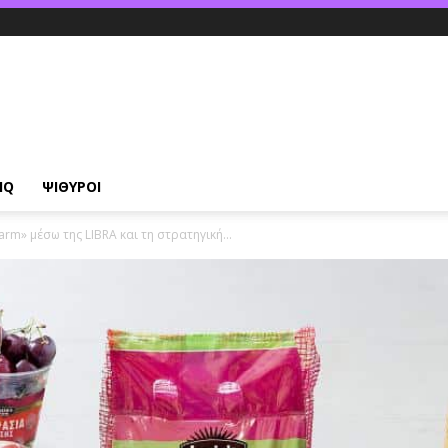
IQ
ΨΙΘΥΡΟΙ
arm» μέσω της LIBRA και τη στρατηγική...