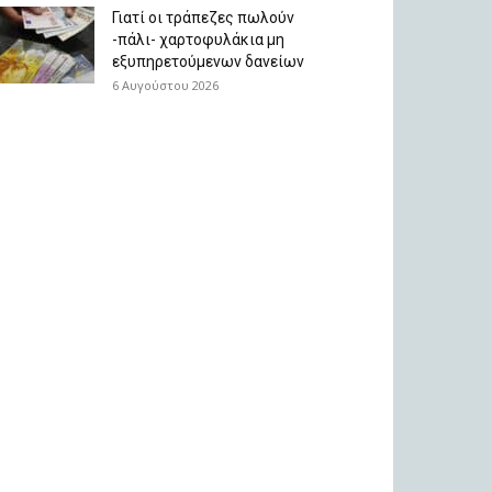
Γιατί οι τράπεζες πωλούν
-πάλι- χαρτοφυλάκια μη
εξυπηρετούμενων δανείων
6 Αυγούστου 2026