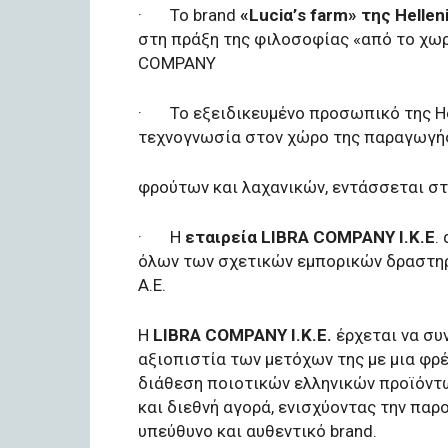
· Το brand
«Luciα’s farm» της Hellen
στη πράξη της φιλοσοφίας «από το χωρ
COMPANY
· Το εξειδικευμένο προσωπικό της Hell
τεχνογνωσία στον χώρο της παραγωγή
φρούτων και λαχανικών, εντάσσεται στ
· Η
εταιρεία LIBRA COMPANY Ι.Κ.Ε
.
όλων των σχετικών εμπορικών δραστηρ
A.E.
Η
LIBRA COMPANY Ι.Κ.Ε.
έρχεται να συν
αξιοπιστία των μετόχων της με μια φρ
διάθεση ποιοτικών ελληνικών προϊόντω
και διεθνή αγορά, ενισχύοντας την παρ
υπεύθυνο και αυθεντικό brand.