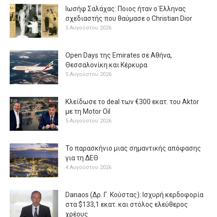
Ιωσήφ Σαλάχας: Ποιος ήταν ο Έλληνας
σχεδιαστής που θαύμασε ο Christian Dior
5 Αυγούστου 2026
Open Days της Emirates σε Αθήνα,
Θεσσαλονίκη και Κέρκυρα
5 Αυγούστου 2026
Κλείδωσε το deal των €300 εκατ. του Aktor
με τη Μotor Oil
5 Αυγούστου 2026
Το παρασκήνιο μιας σημαντικής απόφασης
για τη ΔΕΘ
4 Αυγούστου 2026
Danaos (Δρ. Γ. Κούστας): Ισχυρή κερδοφορία
στα $133,1 εκατ. και στόλος ελεύθερος
χρέους