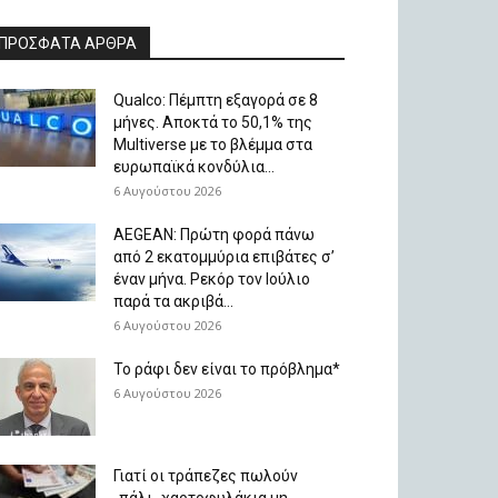
ΠΡΟΣΦΑΤΑ ΑΡΘΡΑ
Qualco: Πέμπτη εξαγορά σε 8
μήνες. Aποκτά το 50,1% της
Multiverse με το βλέμμα στα
ευρωπαϊκά κονδύλια...
6 Αυγούστου 2026
AEGEAN: Πρώτη φορά πάνω
από 2 εκατομμύρια επιβάτες σ’
έναν μήνα. Ρεκόρ τον Ιούλιο
παρά τα ακριβά...
6 Αυγούστου 2026
Το ράφι δεν είναι το πρόβλημα*
6 Αυγούστου 2026
Γιατί οι τράπεζες πωλούν
-πάλι- χαρτοφυλάκια μη