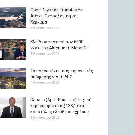
Open Days της Emirates σε
Αθήνα, Θεσσαλονίκη και
Κέρκυρα
5 Αυγούστου 2026
Κλείδωσε το deal των €300
εκατ. του Aktor με τη Μotor Oil
5 Αυγούστου 2026
Το παρασκήνιο μιας σημαντικής
απόφασης για τη ΔΕΘ
4 Αυγούστου 2026
Danaos (Δρ. Γ. Κούστας): Ισχυρή
κερδοφορία στα $133,1 εκατ.
και στόλος ελεύθερος χρέους
5 Αυγούστου 2026