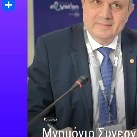
Print
Μοιραστείτε
Κοινωνία
Μνημόνιο Συνεργ