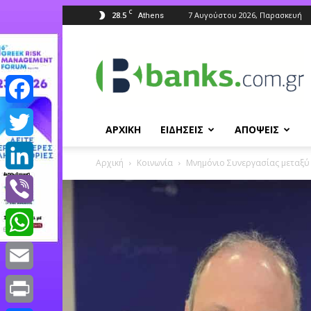
C
28.5
7 Αυγούστου 2026, Παρασκευή
Athens
Banks.com.gr
Facebook
ΑΡΧΙΚΗ
ΕΙΔΗΣΕΙΣ
ΑΠΟΨΕΙΣ
Twitter
Αρχική
Κοινωνία
Μνημόνιο Συνεργασίας μεταξύ 
LinkedIn
Viber
WhatsApp
Email