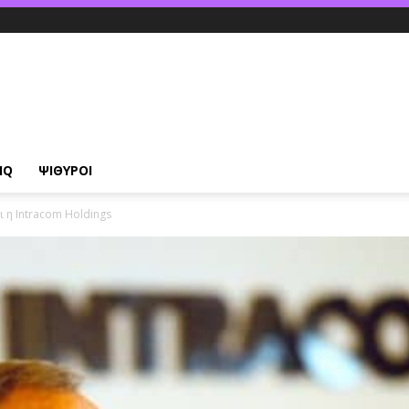
IQ
ΨΙΘΥΡΟΙ
ι η Intracom Holdings