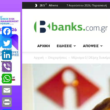
C
28.5
7 Αυγούστου 2026, Παρασκευή
Athens
Banks.com.gr
Facebook
ΑΡΧΙΚΗ
ΕΙΔΗΣΕΙΣ
ΑΠΟΨΕΙΣ
Twitter
Αρχική
Επιχειρήσεις
Μέρισμα 0,12€/μτχ διανέμε
LinkedIn
Viber
WhatsApp
Email