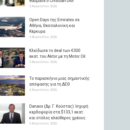
θαύμασε ο Christian Dior
5 Αυγούστου 2026
Open Days της Emirates σε
Αθήνα, Θεσσαλονίκη και
Κέρκυρα
5 Αυγούστου 2026
Κλείδωσε το deal των €300
εκατ. του Aktor με τη Μotor Oil
5 Αυγούστου 2026
Το παρασκήνιο μιας σημαντικής
απόφασης για τη ΔΕΘ
4 Αυγούστου 2026
Danaos (Δρ. Γ. Κούστας): Ισχυρή
κερδοφορία στα $133,1 εκατ.
και στόλος ελεύθερος χρέους
5 Αυγούστου 2026