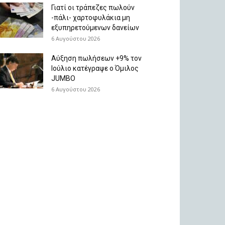
Γιατί οι τράπεζες πωλούν
-πάλι- χαρτοφυλάκια μη
εξυπηρετούμενων δανείων
6 Αυγούστου 2026
Aύξηση πωλήσεων +9% τον
Ιούλιο κατέγραψε ο Όμιλος
JUMBO
6 Αυγούστου 2026