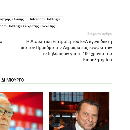
ημήτρης Κλώνης
Ιntracom Holdings
acom Holdings Σωκράτης Κόκκαλης
Επόμενο άρθρο
το
Η Διοικητική Επιτροπή του ΕΕΑ έγινε δεκτή
από τον Πρόεδρο της Δημοκρατίας ενόψει των
εκδηλώσεων για τα 100 χρόνια του
Επιμελητηρίου
Ν ΔΗΜΙΟΥΡΓΟ