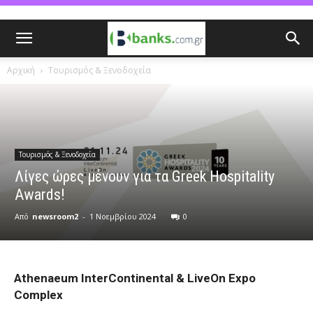
Αρχική
Τουρισμός & Ξενοδοχεία
Τουρισμός & Ξενοδοχεία
Λίγες ώρες μένουν για τα Greek Hospitality
Awards!
Από
newsroom2
-
1 Νοεμβρίου 2024
0
Athenaeum InterContinental & LiveOn Expo
Complex