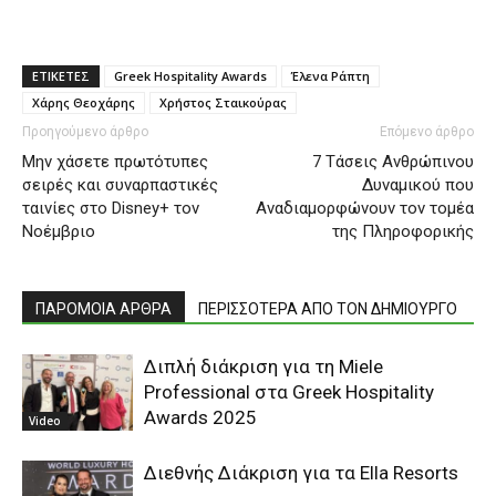
ΕΤΙΚΕΤΕΣ
Greek Hospitality Awards
Έλενα Ράπτη
Χάρης Θεοχάρης
Χρήστος Σταικούρας
Προηγούμενο άρθρο
Επόμενο άρθρο
Μην χάσετε πρωτότυπες
7 Τάσεις Ανθρώπινου
σειρές και συναρπαστικές
Δυναμικού που
ταινίες στο Disney+ τον
Αναδιαμορφώνουν τον τομέα
Νοέμβριο
της Πληροφορικής
ΠΑΡΟΜΟΙΑ ΑΡΘΡΑ
ΠΕΡΙΣΣΟΤΕΡΑ ΑΠΟ ΤΟΝ ΔΗΜΙΟΥΡΓΟ
Διπλή διάκριση για τη Miele
Professional στα Greek Hospitality
Awards 2025
Video
Διεθνής Διάκριση για τα Ella Resorts