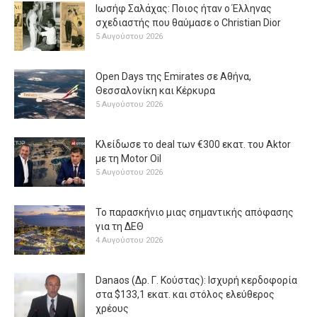
Ιωσήφ Σαλάχας: Ποιος ήταν ο Έλληνας
σχεδιαστής που θαύμασε ο Christian Dior
5 Αυγούστου 2026
Open Days της Emirates σε Αθήνα,
Θεσσαλονίκη και Κέρκυρα
5 Αυγούστου 2026
Κλείδωσε το deal των €300 εκατ. του Aktor
με τη Μotor Oil
5 Αυγούστου 2026
Το παρασκήνιο μιας σημαντικής απόφασης
για τη ΔΕΘ
4 Αυγούστου 2026
Danaos (Δρ. Γ. Κούστας): Ισχυρή κερδοφορία
στα $133,1 εκατ. και στόλος ελεύθερος
χρέους