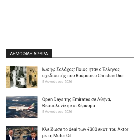
ΔΗΜΟΦΙΛΗ ΑΡΘΡΑ
Ιωσήφ Σαλάχας: Ποιος ήταν ο Έλληνας
σχεδιαστής που θαύμασε ο Christian Dior
5 Αυγούστου 2026
Open Days της Emirates σε Αθήνα,
Θεσσαλονίκη και Κέρκυρα
5 Αυγούστου 2026
Κλείδωσε το deal των €300 εκατ. του Aktor
με τη Μotor Oil