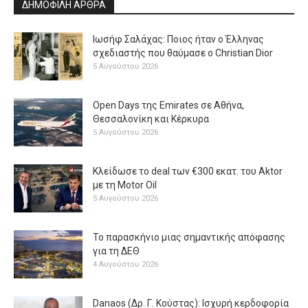
ΔΗΜΟΦΙΛΗ ΑΡΘΡΑ
Ιωσήφ Σαλάχας: Ποιος ήταν ο Έλληνας
σχεδιαστής που θαύμασε ο Christian Dior
5 Αυγούστου 2026
Open Days της Emirates σε Αθήνα,
Θεσσαλονίκη και Κέρκυρα
5 Αυγούστου 2026
Κλείδωσε το deal των €300 εκατ. του Aktor
με τη Μotor Oil
5 Αυγούστου 2026
Το παρασκήνιο μιας σημαντικής απόφασης
για τη ΔΕΘ
4 Αυγούστου 2026
Danaos (Δρ. Γ. Κούστας): Ισχυρή κερδοφορία