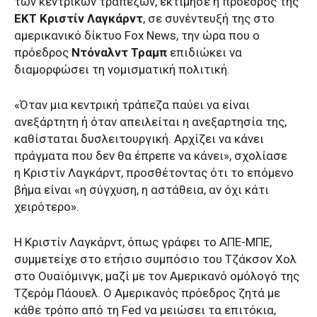
των κεντρικών τραπεζών, εκτίμησε η πρόεδρος της
ΕΚΤ Κριστίν Λαγκάρντ
, σε συνέντευξή της στο
αμερικανικό δίκτυο Fox News, την ώρα που ο
πρόεδρος
Ντόναλντ Τραμπ
επιδιώκει να
διαμορφώσει τη νομισματική πολιτική.
«Όταν μια κεντρική τράπεζα παύει να είναι
ανεξάρτητη ή όταν απειλείται η ανεξαρτησία της,
καθίσταται δυσλειτουργική. Αρχίζει να κάνει
πράγματα που δεν θα έπρεπε να κάνει», σχολίασε
η Κριστίν Λαγκάρντ, προσθέτοντας ότι το επόμενο
βήμα είναι «η σύγχυση, η αστάθεια, αν όχι κάτι
χειρότερο».
Η Κριστίν Λαγκάρντ, όπως γράφει το AΠΕ-ΜΠΕ,
συμμετείχε στο ετήσιο συμπόσιο του Τζάκσον Χολ
στο Ουαϊόμινγκ, μαζί με τον Αμερικανό ομόλογό της
Τζερόμ Πάουελ. Ο Αμερικανός πρόεδρος ζητά με
κάθε τρόπο από τη Fed να μειώσει τα επιτόκια,