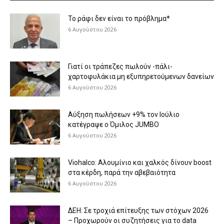
Το ράφι δεν είναι το πρόβλημα*
6 Αυγούστου 2026
Γιατί οι τράπεζες πωλούν -πάλι-
χαρτοφυλάκια μη εξυπηρετούμενων δανείων
6 Αυγούστου 2026
Aύξηση πωλήσεων +9% τον Ιούλιο
κατέγραψε ο Όμιλος JUMBO
6 Αυγούστου 2026
Viohalco: Aλουμίνιο και χαλκός δίνουν boost
στα κέρδη, παρά την αβεβαιότητα
6 Αυγούστου 2026
ΔΕΗ: Σε τροχιά επίτευξης των στόχων 2026
– Προχωρούν οι συζητήσεις για το data