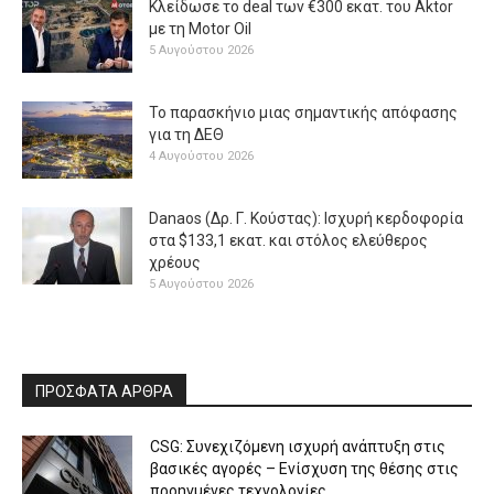
Κλείδωσε το deal των €300 εκατ. του Aktor
με τη Μotor Oil
5 Αυγούστου 2026
Το παρασκήνιο μιας σημαντικής απόφασης
για τη ΔΕΘ
4 Αυγούστου 2026
Danaos (Δρ. Γ. Κούστας): Ισχυρή κερδοφορία
στα $133,1 εκατ. και στόλος ελεύθερος
χρέους
5 Αυγούστου 2026
ΠΡΟΣΦΑΤΑ ΑΡΘΡΑ
CSG: Συνεχιζόμενη ισχυρή ανάπτυξη στις
βασικές αγορές – Ενίσχυση της θέσης στις
προηγμένες τεχνολογίες