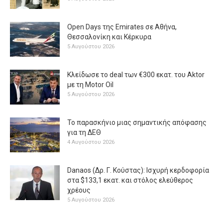
Open Days της Emirates σε Αθήνα,
Θεσσαλονίκη και Κέρκυρα
5 Αυγούστου 2026
Κλείδωσε το deal των €300 εκατ. του Aktor
με τη Μotor Oil
5 Αυγούστου 2026
Το παρασκήνιο μιας σημαντικής απόφασης
για τη ΔΕΘ
4 Αυγούστου 2026
Danaos (Δρ. Γ. Κούστας): Ισχυρή κερδοφορία
στα $133,1 εκατ. και στόλος ελεύθερος
χρέους
5 Αυγούστου 2026