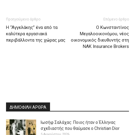
Προηγούμενο άρθρο
Επόμενο άρθρο
H “Aγγελάκης” ένα από τα
Ο Κωνσταντίνος
καλύτερα εργασιακά
Μεγαλοοικονόμου, νέος
περιβάλλοντα της χώρας μας
οικονομικός διευθυντής στη
NAK Insurance Brokers
ΔΗΜΟΦΙΛΗ ΑΡΘΡΑ
Ιωσήφ Σαλάχας: Ποιος ήταν ο Έλληνας
σχεδιαστής που θαύμασε ο Christian Dior
5 Αυγούστου 2026