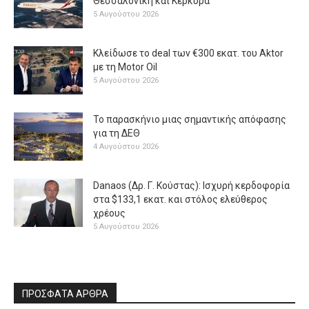
Θεσσαλονίκη και Κέρκυρα
5 Αυγούστου 2026
Κλείδωσε το deal των €300 εκατ. του Aktor
με τη Μotor Oil
5 Αυγούστου 2026
Το παρασκήνιο μιας σημαντικής απόφασης
για τη ΔΕΘ
4 Αυγούστου 2026
Danaos (Δρ. Γ. Κούστας): Ισχυρή κερδοφορία
στα $133,1 εκατ. και στόλος ελεύθερος
χρέους
5 Αυγούστου 2026
ΠΡΟΣΦΑΤΑ ΑΡΘΡΑ