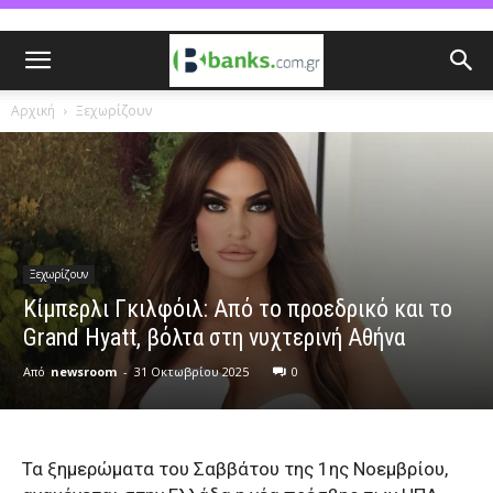
Αρχική
Ξεχωρίζουν
Ξεχωρίζουν
Κίμπερλι Γκιλφόιλ: Από το προεδρικό και το
Grand Hyatt, βόλτα στη νυχτερινή Αθήνα
Από
newsroom
-
31 Οκτωβρίου 2025
0
Τα ξημερώματα του Σαββάτου της 1ης Νοεμβρίου,