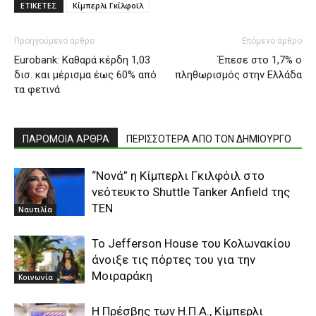
ΕΤΙΚΕΤΕΣ
Κίμπερλι Γκίλφοϊλ
Προηγούμενο άρθρο
Επόμενο άρθρο
Eurobank: Καθαρά κέρδη 1,03
Έπεσε στο 1,7% ο
δισ. και μέρισμα έως 60% από
πληθωρισμός στην Ελλάδα
τα φετινά
ΠΑΡΟΜΟΙΑ ΑΡΘΡΑ
ΠΕΡΙΣΣΟΤΕΡΑ ΑΠΟ ΤΟΝ ΔΗΜΙΟΥΡΓΟ
“Νονά” η Κίμπερλι Γκιλφόιλ στο
νεότευκτο Shuttle Tanker Anfield της
ΤΕΝ
Ναυτιλία
Το Jefferson House του Κολωνακίου
άνοιξε τις πόρτες του για την
Μοιραράκη
Κοινωνία
H Πρέσβης των Η.Π.Α., Κίμπερλι