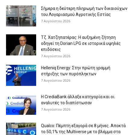
Σήμερα η δεύτερη πληρωμή των δικαιούχων
του Λογαριασμού Αγροτικής Εστίας
7 Αυγούστου 2026
Τζ. Χατζηπατέρας: H αυξημένη ζήτηση
οδηγεί τη Dorian LPG σε ιστορικά υψηλές
επιδόσεις
7 Αυγούστου 2026
Helleniq Energy: Στην πρώτη γραμμή
στήριξης των πυρόπληκτων
7 Αυγούστου 2026
Η CrediaBank άλλαξε κατηγορία και οι
αναλυτές το διαπίστωσαν
7 Αυγούστου 2026
Qualco: Πέμπτη εξαγορά σε 8 μήνες. Aποκτά
το 50,1% της Multiverse με το βλέμμα στα