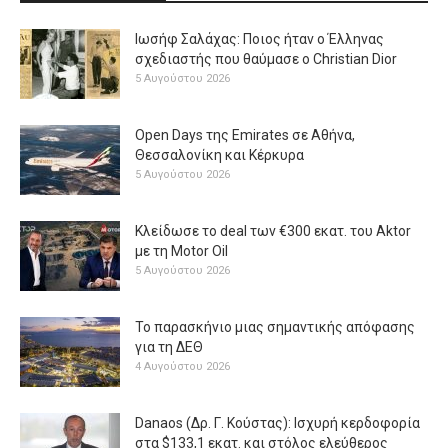
Ιωσήφ Σαλάχας: Ποιος ήταν ο Έλληνας
σχεδιαστής που θαύμασε ο Christian Dior
5 Αυγούστου 2026
Open Days της Emirates σε Αθήνα,
Θεσσαλονίκη και Κέρκυρα
5 Αυγούστου 2026
Κλείδωσε το deal των €300 εκατ. του Aktor
με τη Μotor Oil
5 Αυγούστου 2026
Το παρασκήνιο μιας σημαντικής απόφασης
για τη ΔΕΘ
4 Αυγούστου 2026
Danaos (Δρ. Γ. Κούστας): Ισχυρή κερδοφορία
στα $133,1 εκατ. και στόλος ελεύθερος