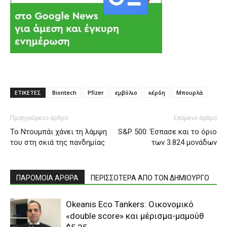
ΕΤΙΚΕΤΕΣ
Biontech
Pfizer
εμβόλιο
κέρδη
Μπουρλά
Προηγούμενο άρθρο
Επόμενο άρθρο
To Nτουμπάι χάνει τη λάμψη
S&P 500: Έσπασε και το όριο
του στη σκιά της πανδημίας
των 3.824 μονάδων
ΠΑΡΟΜΟΙΑ ΑΡΘΡΑ
ΠΕΡΙΣΣΟΤΕΡΑ ΑΠΟ ΤΟΝ ΔΗΜΙΟΥΡΓΟ
Okeanis Eco Tankers: Οικονομικό
«double score» και μέρισμα-μαμούθ