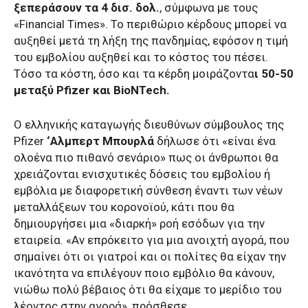
ξεπεράσουν τα 4 δισ. δολ.
, σύμφωνα με τους
«Financial Times». Το περιθώριο κέρδους μπορεί να
αυξηθεί μετά τη λήξη της πανδημίας, εφόσον η τιμή
του εμβολίου αυξηθεί και το κόστος του πέσει.
Τόσο τα κόστη, όσο και τα κέρδη μοιράζοντα
ι 50-50
μεταξύ Pfizer και BioNTech.
Ο ελληνικής καταγωγής διευθύνων σύμβουλος της
Pfizer
‘Αλμπερτ Μπουρλά
δήλωσε ότι «είναι ένα
ολοένα πιο πιθανό σενάριο» πως οι άνθρωποι θα
χρειάζονται ενισχυτικές δόσεις του εμβολίου ή
εμβόλια με διαφορετική σύνθεση έναντι των νέων
μεταλλάξεων του κορονοϊού, κάτι που θα
δημιουργήσει μια «διαρκή» ροή εσόδων για την
εταιρεία. «Αν επρόκειτο για μια ανοιχτή αγορά, που
σημαίνει ότι οι γιατροί και οι πολίτες θα είχαν την
ικανότητα να επιλέγουν ποιο εμβόλιο θα κάνουν,
νιώθω πολύ βέβαιος ότι θα είχαμε το μερίδιο του
λέοντος στην αγορά», πρόσθεσε.