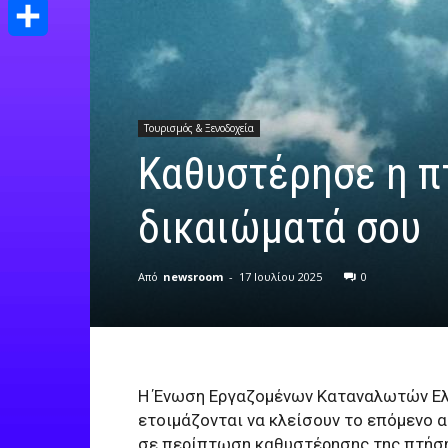
Print
Μοιραστείτε
Τουρισμός & Ξενοδοχεία
Kαθυστέρησε η πτ
δικαιώματά σου
Από
newsroom
-
17 Ιουλίου 2025
0
Η Ένωση Εργαζομένων Καταναλωτών Ελ
ετοιμάζονται να κλείσουν το επόμενο α
σε περίπτωση καθυστέρησης της πτήση