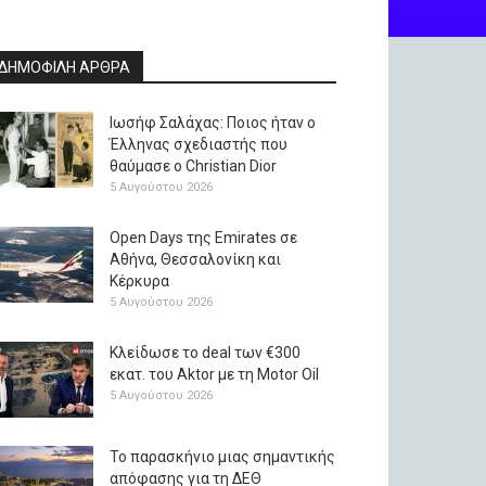
ΔΗΜΟΦΙΛΗ ΑΡΘΡΑ
Ιωσήφ Σαλάχας: Ποιος ήταν ο
Έλληνας σχεδιαστής που
θαύμασε ο Christian Dior
5 Αυγούστου 2026
Open Days της Emirates σε
Αθήνα, Θεσσαλονίκη και
Κέρκυρα
5 Αυγούστου 2026
Κλείδωσε το deal των €300
εκατ. του Aktor με τη Μotor Oil
5 Αυγούστου 2026
Το παρασκήνιο μιας σημαντικής
απόφασης για τη ΔΕΘ