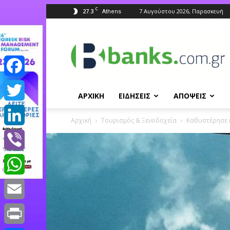
C
27.3
7 Αυγούστου 2026, Παρασκευή
Athens
Banks.com.gr
Facebook
ΑΡΧΙΚΗ
ΕΙΔΗΣΕΙΣ
ΑΠΟΨΕΙΣ
Twitter
Αρχική
Τουρισμός & Ξενοδοχεία
Kαθυστέρησε η
LinkedIn
Viber
WhatsApp
Email