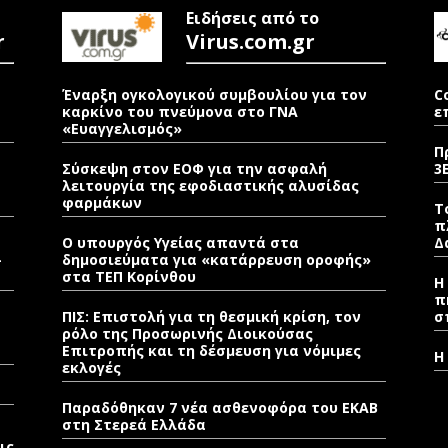
Ειδήσεις από το
r
Virus.com.gr
Έναρξη ογκολογικού συμβουλίου για τον
C
καρκίνο του πνεύμονα στο ΓΝΑ
ε
«Ευαγγελισμός»
Π
Σύσκεψη στον ΕΟΦ για την ασφαλή
3
λειτουργία της εφοδιαστικής αλυσίδας
φαρμάκων
Τ
π
Ο υπουργός Υγείας απαντά στα
Δ
–
δημοσιεύματα για «κατάρρευση οροφής»
στα ΤΕΠ Κορίνθου
Η
π
ΠΙΣ: Επιστολή για τη θεσμική κρίση, τον
σ
ρόλο της Προσωρινής Διοικούσας
Επιτροπής και τη δέσμευση για νόμιμες
Η
εκλογές
Παραδόθηκαν 7 νέα ασθενοφόρα του ΕΚΑΒ
στη Στερεά Ελλάδα
ις