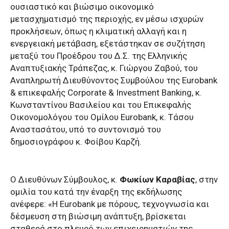
ουσιαστικό και βιώσιμο οικονομικό
μετασχηματισμό της περιοχής, εν μέσω ισχυρών
προκλήσεων, όπως η κλιματική αλλαγή και η
ενεργειακή μετάβαση, εξετάστηκαν σε συζήτηση
μεταξύ του Προέδρου του Δ.Σ. της Ελληνικής
Αναπτυξιακής Τράπεζας, κ. Γιώργου Ζαβού, του
Αναπληρωτή Διευθύνοντος Συμβούλου της Eurobank
& επικεφαλής Corporate & Investment Banking, κ.
Κωνσταντίνου Βασιλείου και του Επικεφαλής
Οικονομολόγου του Ομίλου Eurobank, κ. Τάσου
Αναστασάτου, υπό το συντονισμό του
δημοσιογράφου κ. Φοίβου Καρζή.
Ο Διευθύνων Σύμβουλος, κ.
Φωκίων Καραβίας
, στην
ομιλία του κατά την έναρξη της εκδήλωσης
ανέφερε: «Η Eurobank με πόρους, τεχνογνωσία και
δέσμευση στη βιώσιμη ανάπτυξη, βρίσκεται
σταθερά στο πλευρό των επιχειρηματιών της