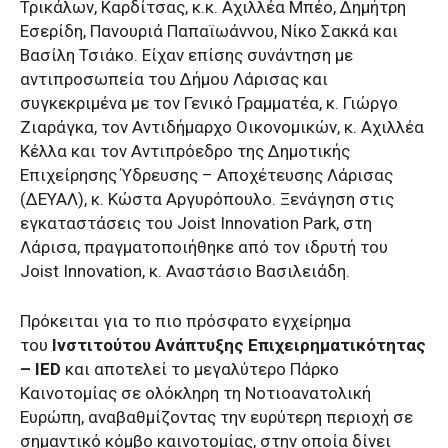
Τρικάλων, Καρδίτσας, κ.κ. Αχιλλέα Μπέο, Δημήτρη
Εσερίδη, Πανουριά Παπαϊωάννου, Νίκο Σακκά και
Βασίλη Τσιάκο. Είχαν επίσης συνάντηση με
αντιπροσωπεία του Δήμου Λάρισας και
συγκεκριμένα με τον Γενικό Γραμματέα, κ. Γιώργο
Ζιαράγκα, τον Αντιδήμαρχο Οικονομικών, κ. Αχιλλέα
Κέλλα και τον Αντιπρόεδρο της Δημοτικής
Επιχείρησης Ύδρευσης – Αποχέτευσης Λάρισας
(ΔΕΥΑΛ), κ. Κώστα Αργυρόπουλο. Ξενάγηση στις
εγκαταστάσεις του Joist Innovation Park, στη
Λάρισα, πραγματοποιήθηκε από τον ιδρυτή του
Joist Innovation, κ. Αναστάσιο Βασιλειάδη.
Πρόκειται για το πιο πρόσφατο εγχείρημα
του
Ινστιτούτου Ανάπτυξης Επιχειρηματικότητας
– IED
και αποτελεί το μεγαλύτερο Πάρκο
Καινοτομίας σε ολόκληρη τη Νοτιοανατολική
Ευρώπη, αναβαθμίζοντας την ευρύτερη περιοχή σε
σημαντικό κόμβο καινοτομίας, στην οποία δίνει