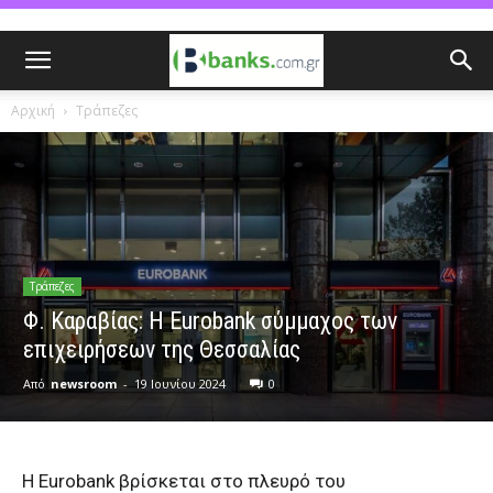
Αρχική
Τράπεζες
Τράπεζες
Φ. Καραβίας: Η Eurobank σύμμαχος των
επιχειρήσεων της Θεσσαλίας
Από
newsroom
-
19 Ιουνίου 2024
0
Η Eurobank βρίσκεται στο πλευρό του