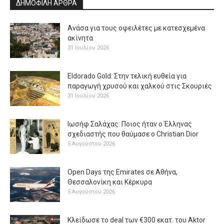
ΔΗΜΟΦΙΛΗ ΑΡΘΡΑ
Ανάσα για τους οφειλέτες με κατεσχεμένα
ακίνητα
31 Ιουλίου 2026
Eldorado Gold: Στην τελική ευθεία για
παραγωγή χρυσού και χαλκού στις Σκουριές
31 Ιουλίου 2026
Ιωσήφ Σαλάχας: Ποιος ήταν ο Έλληνας
σχεδιαστής που θαύμασε ο Christian Dior
5 Αυγούστου 2026
Open Days της Emirates σε Αθήνα,
Θεσσαλονίκη και Κέρκυρα
5 Αυγούστου 2026
Κλείδωσε το deal των €300 εκατ. του Aktor