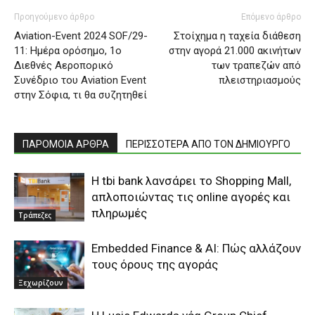
Προηγούμενο άρθρο
Επόμενο άρθρο
Aviation-Event 2024 SOF/29-
Στοίχημα η ταχεία διάθεση
11: Ημέρα ορόσημο, 1ο
στην αγορά 21.000 ακινήτων
Διεθνές Αεροπορικό
των τραπεζών από
Συνέδριο του Aviation Event
πλειστηριασμούς
στην Σόφια, τι θα συζητηθεί
ΠΑΡΟΜΟΙΑ ΑΡΘΡΑ
ΠΕΡΙΣΣΟΤΕΡΑ ΑΠΟ ΤΟΝ ΔΗΜΙΟΥΡΓΟ
Η tbi bank λανσάρει το Shopping Mall,
απλοποιώντας τις online αγορές και
πληρωμές
Τράπεζες
Embedded Finance & AI: Πώς αλλάζουν
τους όρους της αγοράς
Ξεχωρίζουν