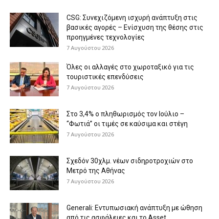
CSG: Συνεχιζόμενη ισχυρή ανάπτυξη στις
βασικές αγορές – Ενίσχυση της θέσης στις
προηγμένες τεχνολογίες
7 Αυγούστου 2026
Όλες οι αλλαγές στο χωροταξικό για τις
τουριστικές επενδύσεις
7 Αυγούστου 2026
Στο 3,4% ο πληθωρισμός τον Ιούλιο –
“Φωτιά” οι τιμές σε καύσιμα και στέγη
7 Αυγούστου 2026
Σχεδόν 30χλμ. νέων σιδηροτροχιών στο
Μετρό της Αθήνας
7 Αυγούστου 2026
Generali: Eντυπωσιακή ανάπτυξη με ώθηση
από τις ασφάλειες και το Asset