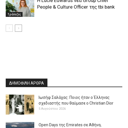
Η Lucie Edwards νέα Group Chief
People & Culture Officer της tbi bank
Τράπεζες
ΔΗΜΟΦΙΛΗ ΑΡΘΡΑ
Ιωσήφ Σαλάχας: Ποιος ήταν ο Έλληνας
σχεδιαστής που θαύμασε ο Christian Dior
5 Αυγούστου 2026
Open Days της Emirates σε Αθήνα,