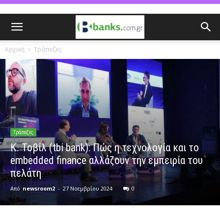
Αρχική
Τράπεζες
Τράπεζες
Κ. Τοβίλ (tbi bank): Πώς η τεχνολογία και το
embedded finance αλλάζουν την εμπειρία του
πελάτη
Από
newsroom2
-
27 Νοεμβρίου 2024
0