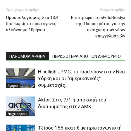
Προηγούμενο άρθρο
Επόμενο άρθρο
Προϋπολογισμός: Στα 13,4
Επιστρέφει το «FutuReady»
δισ. ευρώ το πρωτογενές
της Παπαστράτος για την
πλεόνασμα 10μήνου
ενίσχυση των νέων
επαγγελματιών
ΠΑΡΟΜΟΙΑ ΑΡΘΡΑ
ΠΕΡΙΣΣΟΤΕΡΑ ΑΠΟ ΤΟΝ ΔΗΜΙΟΥΡΓΟ
Η bullish JPMC, το road show στην Νέα
Υόρκη και οι “αμερικανικές”
συμμετοχές.
Αγορές
Aktor: Στις 7/1 η αποκοπή του
δικαιώματος στην ΑΜΚ
Επιχειρήσεις
Τζίρος 155 εκατ.€ με πρωταγωνιστή