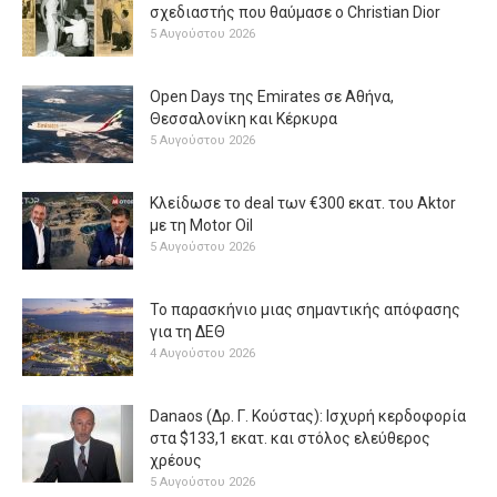
σχεδιαστής που θαύμασε ο Christian Dior
5 Αυγούστου 2026
Open Days της Emirates σε Αθήνα,
Θεσσαλονίκη και Κέρκυρα
5 Αυγούστου 2026
Κλείδωσε το deal των €300 εκατ. του Aktor
με τη Μotor Oil
5 Αυγούστου 2026
Το παρασκήνιο μιας σημαντικής απόφασης
για τη ΔΕΘ
4 Αυγούστου 2026
Danaos (Δρ. Γ. Κούστας): Ισχυρή κερδοφορία
στα $133,1 εκατ. και στόλος ελεύθερος
χρέους
5 Αυγούστου 2026