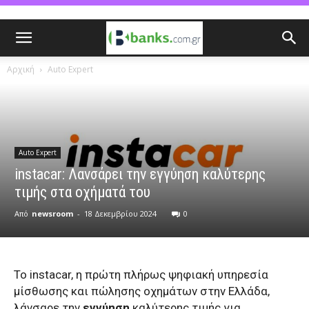
Αρχική
Auto Expert
Auto Expert
instacar: Λανσάρει την εγγύηση καλύτερης
τιμής στα οχήματά του
Από
newsroom
-
18 Δεκεμβρίου 2024
0
Το instacar, η πρώτη πλήρως ψηφιακή υπηρεσία
μίσθωσης και πώλησης οχημάτων στην Ελλάδα,
λάνσαρε την
εγγύηση
καλύτερης τιμής για