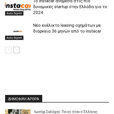
Το instacar ανάμεσα στις πιο
δυναμικές startup στην Ελλάδα για το
2024
Auto Expert
Νέο ευέλικτο leasing οχημάτων με
διάρκεια 36 μηνών από το instacar
Auto Expert
ΔΗΜΟΦΙΛΗ ΑΡΘΡΑ
Ιωσήφ Σαλάχας: Ποιος ήταν ο Έλληνας