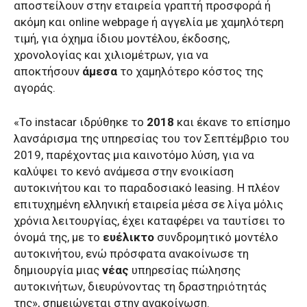
αποστείλουν στην εταιρεία γραπτή προσφορά ή
ακόμη και online webpage ή αγγελία με χαμηλότερη
τιμή, για όχημα ίδιου μοντέλου, έκδοσης,
χρονολογίας και χιλιομέτρων, για να
αποκτήσουν
άμεσα
το χαμηλότερο κόστος της
αγοράς.
«Το instacar ιδρύθηκε το
2018
και έκανε το επίσημο
λανσάρισμα της υπηρεσίας του τον Σεπτέμβριο του
2019, παρέχοντας μια καινοτόμο λύση, για να
καλύψει το κενό ανάμεσα στην ενοικίαση
αυτοκινήτου και το παραδοσιακό leasing. Η πλέον
επιτυχημένη ελληνική εταιρεία μέσα σε λίγα μόλις
χρόνια λειτουργίας, έχει καταφέρει να ταυτίσει το
όνομά της, με το
ευέλικτο
συνδρομητικό μοντέλο
αυτοκινήτου, ενώ πρόσφατα ανακοίνωσε τη
δημιουργία μιας
νέας
υπηρεσίας πώλησης
αυτοκινήτων, διευρύνοντας τη δραστηριότητάς
της», σημειώνεται στην ανακοίνωση.