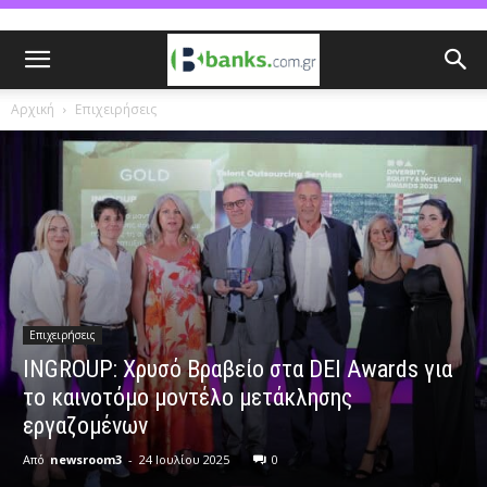
Αρχική
Επιχειρήσεις
Επιχειρήσεις
INGROUP: Χρυσό Βραβείο στα DEI Awards για
το καινοτόμο μοντέλο μετάκλησης
εργαζομένων
Από
newsroom3
-
24 Ιουλίου 2025
0