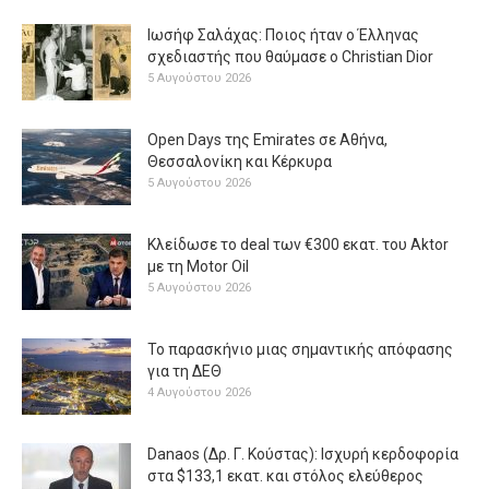
Ιωσήφ Σαλάχας: Ποιος ήταν ο Έλληνας
σχεδιαστής που θαύμασε ο Christian Dior
5 Αυγούστου 2026
Open Days της Emirates σε Αθήνα,
Θεσσαλονίκη και Κέρκυρα
5 Αυγούστου 2026
Κλείδωσε το deal των €300 εκατ. του Aktor
με τη Μotor Oil
5 Αυγούστου 2026
Το παρασκήνιο μιας σημαντικής απόφασης
για τη ΔΕΘ
4 Αυγούστου 2026
Danaos (Δρ. Γ. Κούστας): Ισχυρή κερδοφορία
στα $133,1 εκατ. και στόλος ελεύθερος