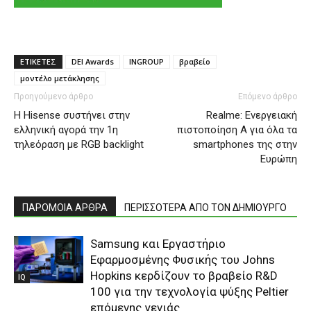
ΕΤΙΚΕΤΕΣ
DEI Awards
INGROUP
βραβείο
μοντέλο μετάκλησης
Προηγούμενο άρθρο
Επόμενο άρθρο
Η Hisense συστήνει στην
Realme: Ενεργειακή
ελληνική αγορά την 1η
πιστοποίηση Α για όλα τα
τηλεόραση με RGB backlight
smartphones της στην
Ευρώπη
ΠΑΡΟΜΟΙΑ ΑΡΘΡΑ
ΠΕΡΙΣΣΟΤΕΡΑ ΑΠΟ ΤΟΝ ΔΗΜΙΟΥΡΓΟ
Samsung και Εργαστήριο
Εφαρμοσμένης Φυσικής του Johns
Hopkins κερδίζουν το βραβείο R&D
IQ
100 για την τεχνολογία ψύξης Peltier
επόμενης γενιάς