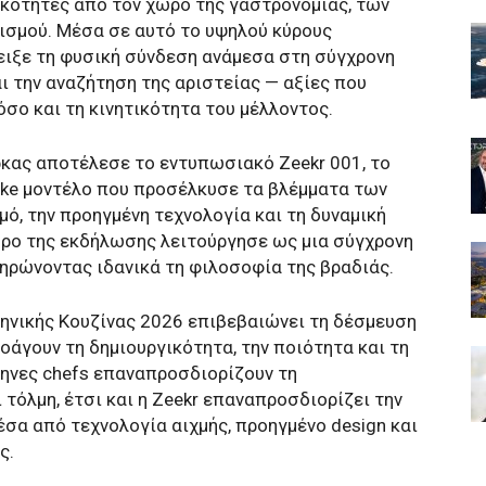
ότητες από τον χώρο της γαστρονομίας, των
τισμού. Μέσα σε αυτό το υψηλού κύρους
δειξε τη φυσική σύνδεση ανάμεσα στη σύγχρονη
αι την αναζήτηση της αριστείας — αξίες που
σο και τη κινητικότητα του μέλλοντος.
ρκας αποτέλεσε το εντυπωσιακό Zeekr 001, το
ake μοντέλο που προσέλκυσε τα βλέμματα των
ό, την προηγμένη τεχνολογία και τη δυναμική
ώρο της εκδήλωσης λειτούργησε ως μια σύγχρονη
ληρώνοντας ιδανικά τη φιλοσοφία της βραδιάς.
ληνικής Κουζίνας 2026 επιβεβαιώνει τη δέσμευση
οάγουν τη δημιουργικότητα, την ποιότητα και τη
ληνες chefs επαναπροσδιορίζουν τη
 τόλμη, έτσι και η Zeekr επαναπροσδιορίζει την
έσα από τεχνολογία αιχμής, προηγμένο design και
ς.