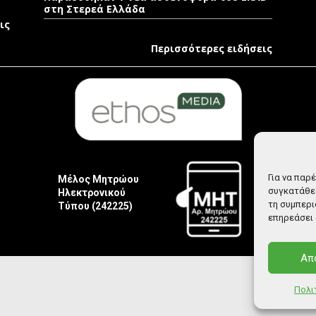
στη Στερεά Ελλάδα
ις
Περισσότερες ειδήσεις
Για να παρ
Μέλος Μητρώου
συγκατάθεσ
Ηλεκτρονικού
τη συμπερι
Τύπου (242225)
επηρεάσει 
Απ
Πολι