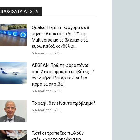
ΠΡΟΣΦΑΤΑ ΑΡΘΡΑ
Qualco: Πέμπτη εξαγορά σε 8
μήνες. Aποκτά το 50,1% της
Multiverse με το βλέμμα στα
ευρωπαϊκά κονδύλια...
6 Αυγούστου 2026
AEGEAN: Πρώτη φορά πάνω
από 2 εκατομμύρια επιβάτες σ’
έναν μήνα. Ρεκόρ τον Ιούλιο
παρά τα ακριβά...
6 Αυγούστου 2026
Το ράφι δεν είναι το πρόβλημα*
6 Αυγούστου 2026
Γιατί οι τράπεζες πωλούν
-πάλι- χαρτοφυλάκια μη