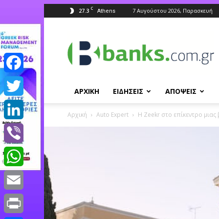
C
27.3
7 Αυγούστου 2026, Παρασκευή
Athens
Banks.com.gr
Facebook
ΑΡΧΙΚΗ
ΕΙΔΗΣΕΙΣ
ΑΠΟΨΕΙΣ
Twitter
Αρχική
Auto Expert
Η Zeekr στο επίκεντρο μιας
LinkedIn
Viber
WhatsApp
Email