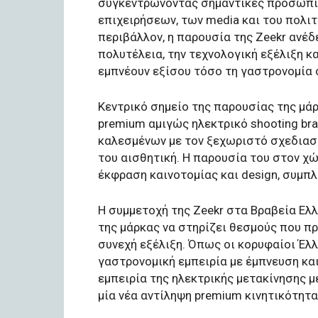
συγκεντρώνοντας σημαντικές προσωπικ
επιχειρήσεων, των media και του πολι
περιβάλλον, η παρουσία της Zeekr ανέ
πολυτέλεια, την τεχνολογική εξέλιξη κ
εμπνέουν εξίσου τόσο τη γαστρονομία ό
Κεντρικό σημείο της παρουσίας της μά
premium αμιγώς ηλεκτρικό shooting br
καλεσμένων με τον ξεχωριστό σχεδιασμ
του αισθητική. Η παρουσία του στον χ
έκφραση καινοτομίας και design, συμπ
Η συμμετοχή της Zeekr στα Βραβεία Ελ
της μάρκας να στηρίζει θεσμούς που πρ
συνεχή εξέλιξη. Όπως οι κορυφαίοι Έλ
γαστρονομική εμπειρία με έμπνευση και
εμπειρία της ηλεκτρικής μετακίνησης μ
μία νέα αντίληψη premium κινητικότητα