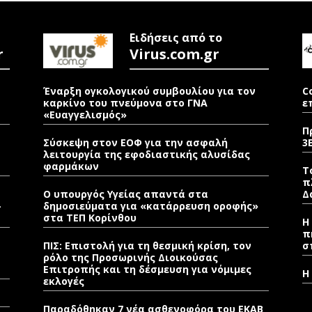
Ειδήσεις από το
r
Virus.com.gr
Έναρξη ογκολογικού συμβουλίου για τον
C
καρκίνο του πνεύμονα στο ΓΝΑ
ε
«Ευαγγελισμός»
Π
Σύσκεψη στον ΕΟΦ για την ασφαλή
3
λειτουργία της εφοδιαστικής αλυσίδας
φαρμάκων
Τ
π
Ο υπουργός Υγείας απαντά στα
Δ
–
δημοσιεύματα για «κατάρρευση οροφής»
στα ΤΕΠ Κορίνθου
Η
π
ΠΙΣ: Επιστολή για τη θεσμική κρίση, τον
σ
ρόλο της Προσωρινής Διοικούσας
Επιτροπής και τη δέσμευση για νόμιμες
Η
εκλογές
Παραδόθηκαν 7 νέα ασθενοφόρα του ΕΚΑΒ