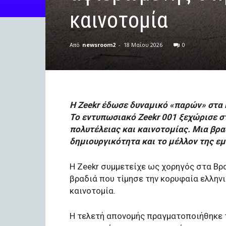
καινοτομία
Από
newsroom2
-
18 Μαΐου 2026
0
Η Zeekr έδωσε δυναμικό «παρών» στα 
Το εντυπωσιακό Zeekr 001 ξεχώρισε σ
πολυτέλειας και καινοτομίας. Μια βρα
δημιουργικότητα και το μέλλον της εμ
Η Zeekr συμμετείχε ως χορηγός στα Βρα
βραδιά που τίμησε την κορυφαία ελληνι
καινοτομία.
Η τελετή απονομής πραγματοποιήθηκε 