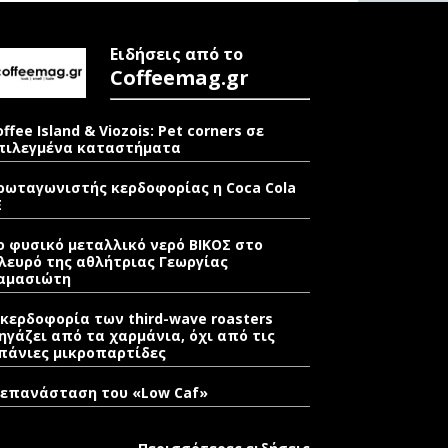
Ειδήσεις από το
Coffeemag.gr
offee Island & Viozois: Pet corners σε
πιλεγμένα καταστήματα
ρωταγωνιστής κερδοφορίας η Coca Cola
E
ο φυσικό μεταλλικό νερό ΒΙΚΟΣ στο
λευρό της αθλήτριας Γεωργίας
αμασιώτη
 κερδοφορία των third-wave roasters
ηγάζει από τα χαρμάνια, όχι από τις
πάνιες μικροπαρτίδες
 επανάσταση του «Low Caf»