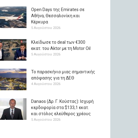
Open Days της Emirates σε
Αθήνα, Θεσσαλονίκη και
Κέρκυρα
5 Αυγούστου 2026
Κλείδωσε το deal των €300
εκατ. του Aktor με τη Μotor Oil
5 Αυγούστου 2026
Το παρασκήνιο μιας σημαντικής
απόφασης για τη ΔΕΘ
4 Αυγούστου 2026
Danaos (Δρ. Γ. Κούστας): Ισχυρή
κερδοφορία στα $133,1 εκατ.
και στόλος ελεύθερος χρέους
5 Αυγούστου 2026