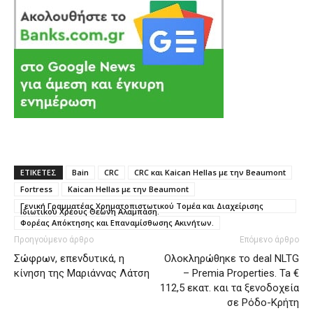
ΕΤΙΚΕΤΕΣ
Bain
CRC
CRC και Kaican Hellas με την Beaumont
Fortress
Kaican Hellas με την Beaumont
Γενική Γραμματέας Χρηματοπιστωτικού Τομέα και Διαχείρισης
Ιδιωτικού Χρέους Θεώνη Αλαμπάση.
Φορέας Απόκτησης και Επαναμίσθωσης Ακινήτων.
Προηγούμενο άρθρο
Επόμενο άρθρο
Σώφρων, επενδυτικά, η
Ολοκληρώθηκε το deal NLTG
κίνηση της Μαριάννας Λάτση
– Premia Properties. Ta €
112,5 εκατ. και τα ξενοδοχεία
σε Ρόδο-Κρήτη