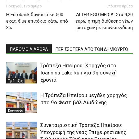
Προηγούμενο άρθρο
Επόμενο άρθρο
H Eurobank δανείστηκε 500
ALTER EGO MEDIA: Στα 4,20
εκατ. € με επιτόκιο κάτω από
ευρώ η τιμή διάθεσης νέων
3%
μετοχών με επανεπένδυση
ΠΑΡΟΜΟΙΑ ΑΡΘΡΑ
ΠΕΡΙΣΣΟΤΕΡΑ ΑΠΟ ΤΟΝ ΔΗΜΙΟΥΡΓΟ
Τράπεζα Ηπείρου: Χορηγός στο
Ioannina Lake Run για 9η συνεχή
χρονιά
Τράπεζες
Η Τράπεζα Ηπείρου μεγάλη χορηγός
στο 9ο Φεστιβάλ Δωδώνης
Κοινωνία
Συνεταιριστική Τράπεζα Ηπείρου:
Υπογραφή της νέας Επιχειρησιακής