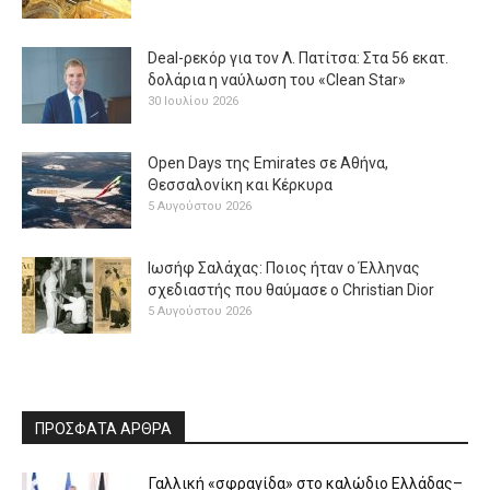
Deal-ρεκόρ για τον Λ. Πατίτσα: Στα 56 εκατ.
δολάρια η ναύλωση του «Clean Star»
30 Ιουλίου 2026
Open Days της Emirates σε Αθήνα,
Θεσσαλονίκη και Κέρκυρα
5 Αυγούστου 2026
Ιωσήφ Σαλάχας: Ποιος ήταν ο Έλληνας
σχεδιαστής που θαύμασε ο Christian Dior
5 Αυγούστου 2026
ΠΡΟΣΦΑΤΑ ΑΡΘΡΑ
Γαλλική «σφραγίδα» στο καλώδιο Ελλάδας–