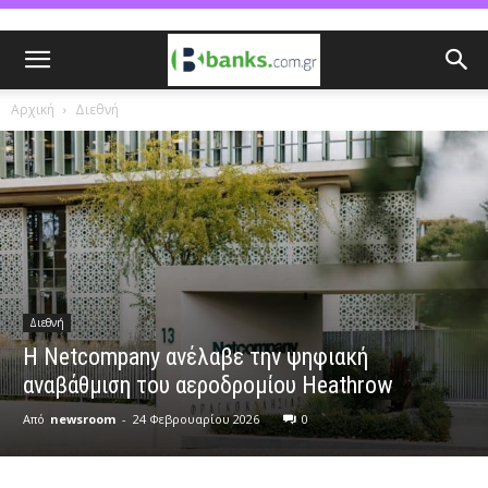
Αρχική
Διεθνή
Διεθνή
Η Netcompany ανέλαβε την ψηφιακή
αναβάθμιση του αεροδρομίου Heathrow
Από
newsroom
-
24 Φεβρουαρίου 2026
0