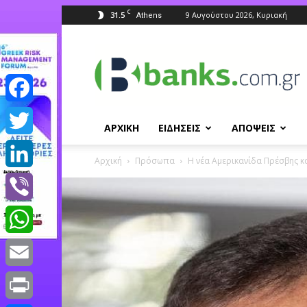
C
31.5
9 Αυγούστου 2026, Κυριακή
Athens
Banks.com.gr
Facebook
ΑΡΧΙΚΗ
ΕΙΔΗΣΕΙΣ
ΑΠΟΨΕΙΣ
Twitter
Αρχική
Πρόσωπα
Η νέα Αμερικανίδα Πρέσβης κ
LinkedIn
Viber
WhatsApp
Email