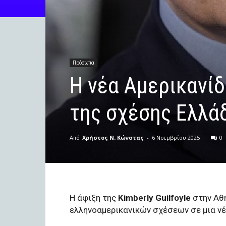
Πρόσωπα
Η νέα Αμερικανίδ
της σχέσης Ελλ
Από
Χρήστος Ν. Κώνστας
-
6 Νοεμβρίου 2025
0
Η άφιξη της
Kimberly Guilfoyle
στην Αθ
ελληνοαμερικανικών σχέσεων σε μια νέ