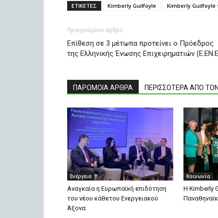
ΕΤΙΚΕΤΕΣ
Kimberly Guilfoyle
Kimberly Guilfoyl
Προηγούμενο άρθρο
Επίθεση σε 3 μέτωπα προτείνει ο Πρόεδρος
της Ελληνικής Ένωσης Επιχειρηματιών (E.ΕΝ.Ε
ΠΑΡΟΜΟΙΑ ΑΡΘΡΑ
ΠΕΡΙΣΣΟΤΕΡΑ ΑΠΟ ΤΟ
Ενέργεια
Κοινωνία
Αναγκαία η Ευρωπαϊκή επιδότηση
H Kimberly 
του νέου κάθετου Ενεργειακού
Παναθηναϊκ
Άξονα