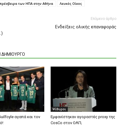
e πρέσβειρα των ΗΠΑ στην Αθήνα
Λευκός Οίκος
Επόμενο άρθρο
Ενδείξεις ολικής επαναφοράς
.)
Ν ΔΗΜΙΟΥΡΓΟ
Ψίθυροι
Guilfoyle αγαπά και τον
Εμφανίστηκαν αγοραστές proxy της
ό!
CosCo στον ΟΛΠ;