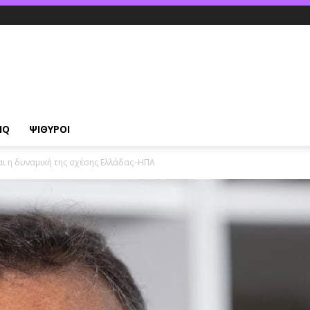
IQ
ΨΙΘΥΡΟΙ
αι η δυναμική της σχέσης Ελλάδας–ΗΠΑ