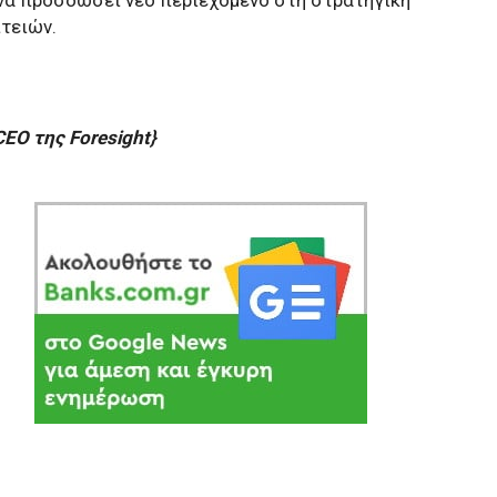
ι να προσδώσει νέο περιεχόμενο στη στρατηγική
τειών.
EO της Foresight}