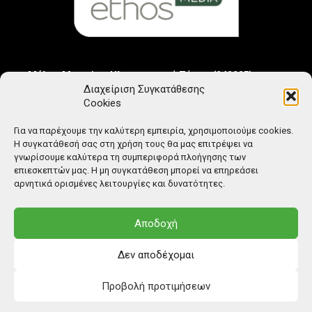
Μέλος Μητρώου Ηλεκτρονικού Τύπου (242225)
Διαχείριση Συγκατάθεσης
Cookies
Για να παρέχουμε την καλύτερη εμπειρία, χρησιμοποιούμε cookies.
Η συγκατάθεσή σας στη χρήση τους θα μας επιτρέψει να
γνωρίσουμε καλύτερα τη συμπεριφορά πλοήγησης των
επιεσκεπτών μας. Η μη συγκατάθεση μπορεί να επηρεάσει
αρνητικά ορισμένες λειτουργίες και δυνατότητες.
Αποδοχή
Δεν αποδέχομαι
Προβολή προτιμήσεων
© Copyright: Ethos Media S.A.