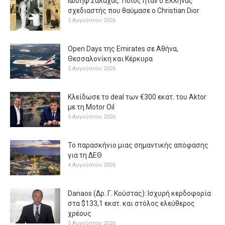
Ιωσήφ Σαλάχας: Ποιος ήταν ο Έλληνας
σχεδιαστής που θαύμασε ο Christian Dior
5 Αυγούστου 2026
Open Days της Emirates σε Αθήνα,
Θεσσαλονίκη και Κέρκυρα
5 Αυγούστου 2026
Κλείδωσε το deal των €300 εκατ. του Aktor
με τη Μotor Oil
5 Αυγούστου 2026
Το παρασκήνιο μιας σημαντικής απόφασης
για τη ΔΕΘ
4 Αυγούστου 2026
Danaos (Δρ. Γ. Κούστας): Ισχυρή κερδοφορία
στα $133,1 εκατ. και στόλος ελεύθερος
χρέους
5 Αυγούστου 2026