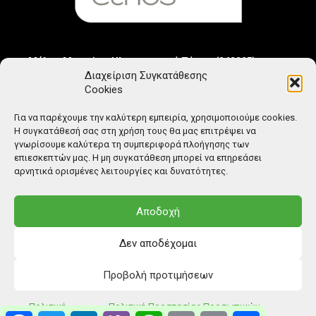
Μέλος Μητρώου Ηλεκτρονικού Τύπου (242225)
Διαχείριση Συγκατάθεσης
Cookies
Για να παρέχουμε την καλύτερη εμπειρία, χρησιμοποιούμε cookies.
Η συγκατάθεσή σας στη χρήση τους θα μας επιτρέψει να
γνωρίσουμε καλύτερα τη συμπεριφορά πλοήγησης των
επιεσκεπτών μας. Η μη συγκατάθεση μπορεί να επηρεάσει
αρνητικά ορισμένες λειτουργίες και δυνατότητες.
Αποδοχή
Δεν αποδέχομαι
Προβολή προτιμήσεων
© Copyright: Ethos Media S.A.
Πολιτική
Πολιτική Προστασίας Προσωπικών