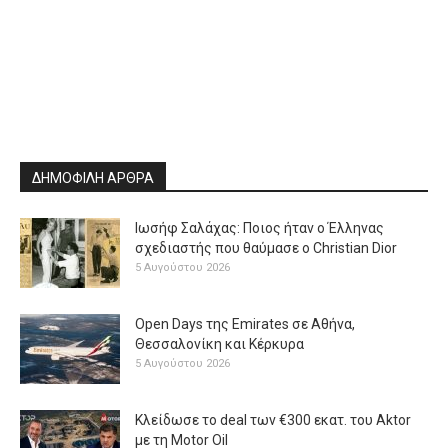
ΔΗΜΟΦΙΛΗ ΑΡΘΡΑ
Ιωσήφ Σαλάχας: Ποιος ήταν ο Έλληνας
σχεδιαστής που θαύμασε ο Christian Dior
5 Αυγούστου 2026
Open Days της Emirates σε Αθήνα,
Θεσσαλονίκη και Κέρκυρα
5 Αυγούστου 2026
Κλείδωσε το deal των €300 εκατ. του Aktor
με τη Μotor Oil