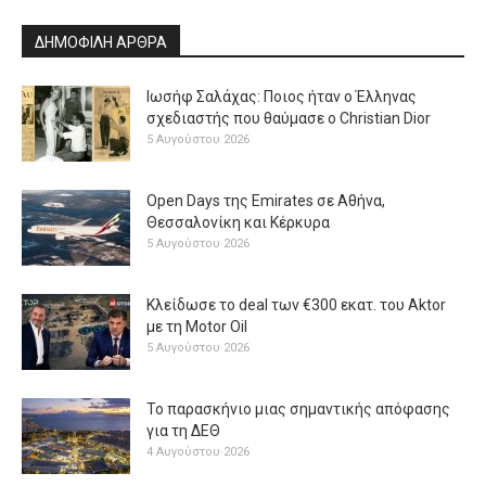
ΔΗΜΟΦΙΛΗ ΑΡΘΡΑ
Ιωσήφ Σαλάχας: Ποιος ήταν ο Έλληνας
σχεδιαστής που θαύμασε ο Christian Dior
5 Αυγούστου 2026
Open Days της Emirates σε Αθήνα,
Θεσσαλονίκη και Κέρκυρα
5 Αυγούστου 2026
Κλείδωσε το deal των €300 εκατ. του Aktor
με τη Μotor Oil
5 Αυγούστου 2026
Το παρασκήνιο μιας σημαντικής απόφασης
για τη ΔΕΘ
4 Αυγούστου 2026