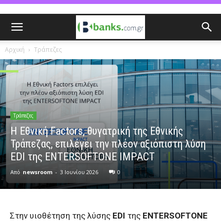
Αρχική
Τράπεζες
Τράπεζες
Η Εθνική Factors, θυγατρική της Εθνικής
Τράπεζας, επιλέγει την πλέον αξιόπιστη λύση
EDI της ENTERSOFTONE IMPACT
Από
newsroom
-
3 Ιουνίου 2026
0
Στην υιοθέτηση της λύσης
EDI
της
ENTERSOFTONE