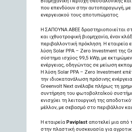
Βιομηχανική Περιοχή Θεσσαλονίκης και
που επενδύουν στην αυτοπαραγωγή, με 
ενεργειακού τους αποτυπώματος.
Η ΣΑΠΟΥΝΑ ΑΒΕΕ δραστηριοποιείται στ
και ιχθυοτροφική βιομηχανία, έναν κλά
περιβαλλοντική πρόκληση. Η εταιρεία ε
λύση Solar PPA – Zero Investment της 
σύστημα ισχύος 99,5 kWp, με εκτιμώμε
ενέργειας, οδηγώντας σε μείωση εκπομ
Η λύση Solar PPA – Zero Investment ε
την ιδιοκατανάλωση πράσινης ενέργεια
Greenvolt Next ανέλαβε πλήρως τη χρη
συντήρηση του φωτοβολταΪκού συστήμα
ενισχύει τη λειτουργική της αποδοτικό
μέλλον, με σεβασμό στο περιβάλλον και
Η εταιρεία
Paviplast
αποτελεί μια από τ
στην πλαστική συσκευασία για αγροτικά