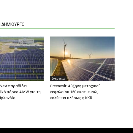
Ν ΔΗΜΙΟΥΡΓΟ
Ενέργεια
 Next παραδίδει
Greenvolt: Αύξηση μετοχικού
κό πάρκο 4 MW για τη
κεφαλαίου 150 εκατ. ευρώ,
 Ιρλανδία
καλύπτει πλήρως η KKR