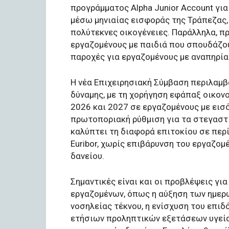
προγράμματος Alpha Junior Account για
μέσω μηνιαίας εισφοράς της Τράπεζας, 
πολύτεκνες οικογένειες. Παράλληλα, π
εργαζομένους με παιδιά που σπουδάζου
παροχές για εργαζομένους με αναπηρία 
Η νέα Επιχειρησιακή Σύμβαση περιλαμβά
δύναμης, με τη χορήγηση εφάπαξ οικον
2026 και 2027 σε εργαζομένους με εισ
πρωτοποριακή ρύθμιση για τα στεγαστι
καλύπτει τη διαφορά επιτοκίου σε πε
Euribor, χωρίς επιβάρυνση του εργαζο
δανείου.
Σημαντικές είναι και οι προβλέψεις γι
εργαζομένων, όπως η αύξηση των ημερ
νοσηλείας τέκνου, η ενίσχυση του επι
ετήσιων προληπτικών εξετάσεων υγεία