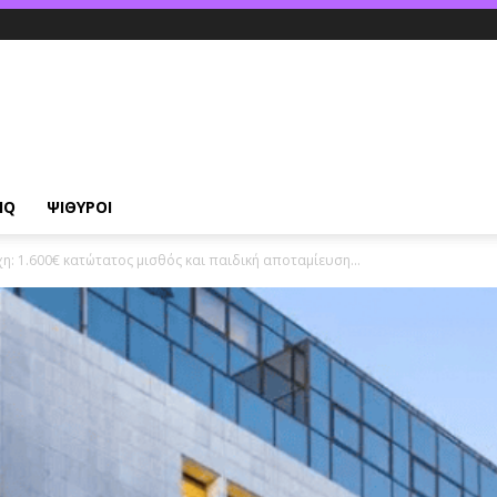
IQ
ΨΙΘΥΡΟΙ
χη: 1.600€ κατώτατος μισθός και παιδική αποταμίευση...