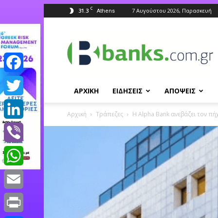
C
31.3
7 Αυγούστου 2026, Παρασκευή
Athens
Banks.com.gr
Facebook
ΑΡΧΙΚΗ
ΕΙΔΗΣΕΙΣ
ΑΠΟΨΕΙΣ
Twitter
Αρχική
Τράπεζες
Η Alpha Bank ανεβάζει τον πή
LinkedIn
Viber
WhatsApp
Email