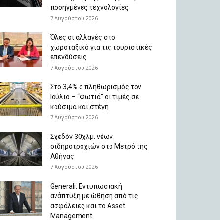
προηγμένες τεχνολογίες
7 Αυγούστου 2026
Όλες οι αλλαγές στο
χωροταξικό για τις τουριστικές
επενδύσεις
7 Αυγούστου 2026
Στο 3,4% ο πληθωρισμός τον
Ιούλιο – “Φωτιά” οι τιμές σε
καύσιμα και στέγη
7 Αυγούστου 2026
Σχεδόν 30χλμ. νέων
σιδηροτροχιών στο Μετρό της
Αθήνας
7 Αυγούστου 2026
Generali: Eντυπωσιακή
ανάπτυξη με ώθηση από τις
ασφάλειες και το Asset
Management