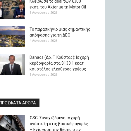
Κλείδωσε το deal των €300
εκατ. του Aktor με τη Μotor Oil
5 Αυγούστου 2026
Το παρασκήνιο μιας σημαντικής
απόφασης για τη ΔΕΘ
4 Αυγούστου 2026
Danaos (Δρ. Γ. Κούστας): Ισχυρή
κερδοφορία στα $133,1 εκατ.
και στόλος ελεύθερος χρέους
5 Αυγούστου 2026
ΠΡΟΣΦΑΤΑ ΑΡΘΡΑ
CSG: Συνεχιζόμενη ισχυρή
ανάπτυξη στις βασικές αγορές
– Ενίσχυση της θέσης στις