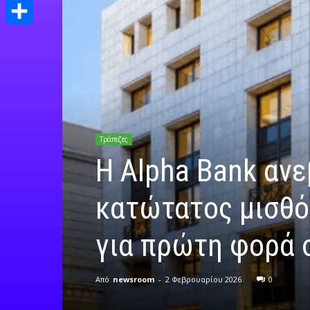
Print
Μοιραστείτε
Τράπεζες
Η Alpha Bank ανε
κατώτατος μισθό
για πρώτη φορά 
Από
newsroom
-
2 Φεβρουαρίου 2026
0