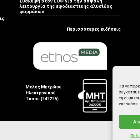
Σύσκεψη στον ΕΟΦ για την ασφαλή
λειτουργία της εφοδιαστικής αλυσίδας
φαρμάκων
ις
Περισσότερες ειδήσεις
Για να παρ
Μέλος Μητρώου
συγκατάθεσ
Ηλεκτρονικού
τη συμπερι
Τύπου (242225)
επηρεάσει 
Απ
Πολι