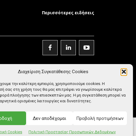
Περισσότερες ειδήσεις
Διαχείριση Συγκατάθεσης Cookies
έχουμε την καλύτερη εμπειρία, χρησιμοποιούμε cookies. Η
ή σας στη χρήση τους θα μας επιτρέψει να γνωρίσουμε καλύτερα
φορά πλοήγησης των επιεσκεπτών μας. Η μη συγκατάθεση μπορεί να
αρνητικά ορισμένες λειτουργίες και δυνατότητες.
οδοχή
Δεν αποδέχομαι
Προβολή προτιμήσεων
τική Cookies
Πολιτική Προστασίας Προσωπικών Δεδομένων