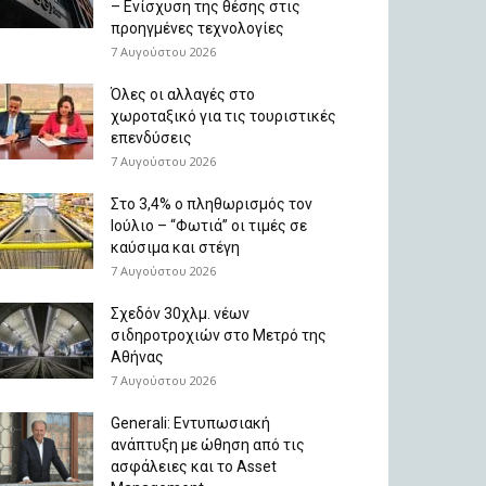
– Ενίσχυση της θέσης στις
προηγμένες τεχνολογίες
7 Αυγούστου 2026
Όλες οι αλλαγές στο
χωροταξικό για τις τουριστικές
επενδύσεις
7 Αυγούστου 2026
Στο 3,4% ο πληθωρισμός τον
Ιούλιο – “Φωτιά” οι τιμές σε
καύσιμα και στέγη
7 Αυγούστου 2026
Σχεδόν 30χλμ. νέων
σιδηροτροχιών στο Μετρό της
Αθήνας
7 Αυγούστου 2026
Generali: Eντυπωσιακή
ανάπτυξη με ώθηση από τις
ασφάλειες και το Asset