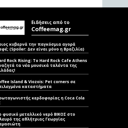
Ειδήσεις από το
Coffeemag.gr
οιος κυβερνά την παγκόσμια αγορά
αφέ; (Spoiler: Δεν είναι μόνο η Βραζιλία)
ard Rock Rising: Το Hard Rock Cafe Athens
ναζητά τα νέα μουσικά ταλέντα της
λλάδας!
offee Island & Viozois: Pet corners σε
πιλεγμένα καταστήματα
ρωταγωνιστής κερδοφορίας η Coca Cola
E
ο φυσικό μεταλλικό νερό ΒΙΚΟΣ στο
λευρό της αθλήτριας Γεωργίας
αμασιώτη