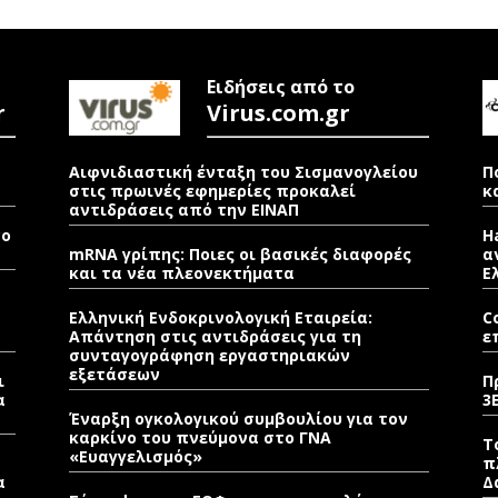
Ειδήσεις από το
r
Virus.com.gr
Αιφνιδιαστική ένταξη του Σισμανογλείου
Π
στις πρωινές εφημερίες προκαλεί
κ
αντιδράσεις από την ΕΙΝΑΠ
νο
H
mRNA γρίπης: Ποιες οι βασικές διαφορές
α
και τα νέα πλεονεκτήματα
Ε
Ελληνική Ενδοκρινολογική Εταιρεία:
C
Απάντηση στις αντιδράσεις για τη
ε
συνταγογράφηση εργαστηριακών
εξετάσεων
ι
Π
α
3
Έναρξη ογκολογικού συμβουλίου για τον
καρκίνο του πνεύμονα στο ΓΝΑ
Τ
«Ευαγγελισμός»
π
α
Δ