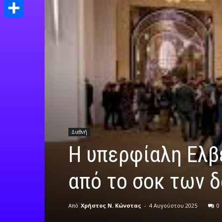
Print
Μοιραστείτε
Διεθνή
H υπερφίαλη Ελβ
από το σοκ των 
Από
Χρήστος Ν. Κώνστας
-
4 Αυγούστου 2025
0