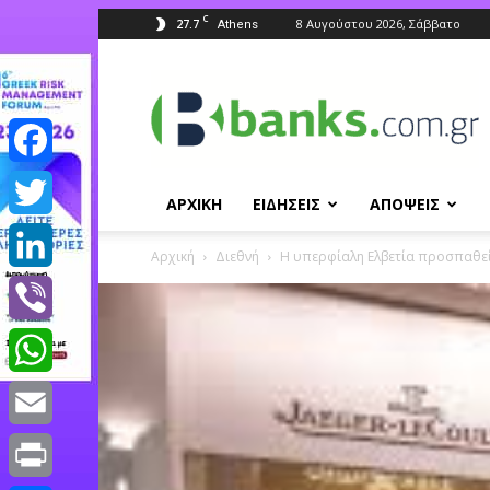
C
27.7
8 Αυγούστου 2026, Σάββατο
Athens
Banks.com.gr
Facebook
ΑΡΧΙΚΗ
ΕΙΔΗΣΕΙΣ
ΑΠΟΨΕΙΣ
Twitter
Αρχική
Διεθνή
H υπερφίαλη Ελβετία προσπαθεί
LinkedIn
Viber
WhatsApp
Email