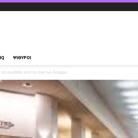
IQ
ΨΙΘΥΡΟΙ
 να συνέλθει από το σοκ των δασμών