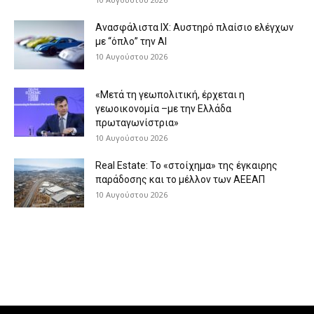
Ανασφάλιστα ΙΧ: Αυστηρό πλαίσιο ελέγχων
με “όπλο” την AI
10 Αυγούστου 2026
«Μετά τη γεωπολιτική, έρχεται η
γεωοικονομία –με την Ελλάδα
πρωταγωνίστρια»
10 Αυγούστου 2026
Real Estate: Το «στοίχημα» της έγκαιρης
παράδοσης και το μέλλον των ΑΕΕΑΠ
10 Αυγούστου 2026