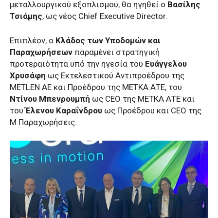
μεταλλουργικού εξοπλισμού, θα ηγηθεί ο
Βασίλης
Τσιάμης
, ως νέος Chief Executive Director.
Επιπλέον, ο
Κλάδος των Υποδομών και
Παραχωρήσεων
παραμένει στρατηγική
προτεραιότητα υπό την ηγεσία του
Ευάγγελου
Χρυσάφη
ως Εκτελεστικού Αντιπροέδρου της
METLEN ΑΕ και Προέδρου της ΜΕΤΚΑ ΑΤΕ, του
Ντίνου Μπενρουμπή
ως CEO της ΜΕΤΚΑ ΑΤΕ και
του
Έλενου Καραΐνδρου
ως Προέδρου και CEO της
Μ Παραχωρήσεις.