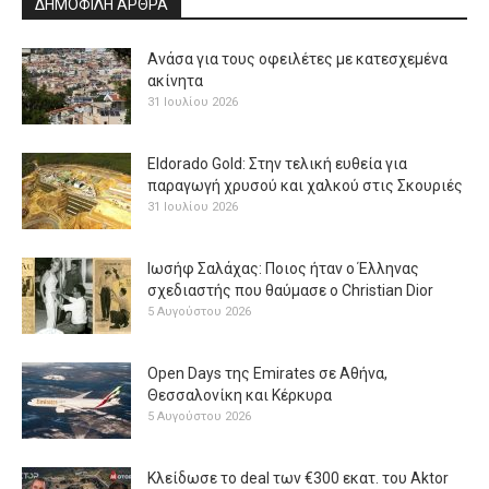
ΔΗΜΟΦΙΛΗ ΑΡΘΡΑ
Ανάσα για τους οφειλέτες με κατεσχεμένα
ακίνητα
31 Ιουλίου 2026
Eldorado Gold: Στην τελική ευθεία για
παραγωγή χρυσού και χαλκού στις Σκουριές
31 Ιουλίου 2026
Ιωσήφ Σαλάχας: Ποιος ήταν ο Έλληνας
σχεδιαστής που θαύμασε ο Christian Dior
5 Αυγούστου 2026
Open Days της Emirates σε Αθήνα,
Θεσσαλονίκη και Κέρκυρα
5 Αυγούστου 2026
Κλείδωσε το deal των €300 εκατ. του Aktor