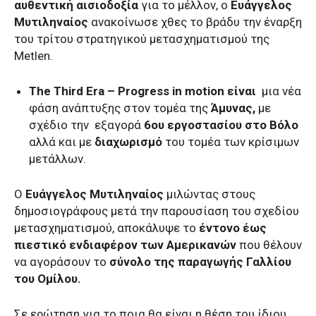
αυθεντική αισιοδοξία
για το μέλλον, ο
Ευάγγελος
Μυτιληναίος
ανακoίνωσε χθες το βράδυ την έναρξη
του τρίτου στρατηγικού μετασχηματισμού της
Metlen.
The Third Era – Progress in motion είναι
μια νέα
φάση ανάπτυξης στον τομέα της
Άμυνας,
με
σχέδιο την εξαγορά
6ου εργοστασίου στο Βόλο
αλλά και με
διαχωρισμό
του τομέα των κρίσιμων
μετάλλων.
Ο
Ευάγγελος Μυτιληναίος
μιλώντας στους
δημοσιογράφους μετά την παρουσίαση του σχεδίου
μετασχηματισμού, αποκάλυψε το
έντονο έως
πιεστικό ενδιαφέρον των Αμερικανών
που θέλουν
να αγοράσουν το
σύνολο της παραγωγής Γαλλίου
του Ομίλου.
Σε ερώτηση για το ποια θα είναι η θέση του ίδιου