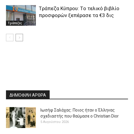
Tράπεζα Κύπρου: Τo τελικό βιβλίο
προσφορών ξεπέρασε τα €3 δις
Τράπεζες
ΔΗΜΟΦΙΛΗ ΑΡΘΡΑ
Ιωσήφ Σαλάχας: Ποιος ήταν ο Έλληνας
σχεδιαστής που θαύμασε ο Christian Dior
5 Αυγούστου 2026