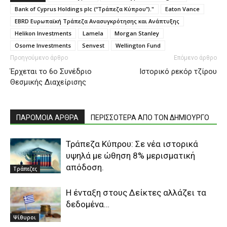
Bank of Cyprus Holdings plc (“Τράπεζα Κύπρου”)."
Eaton Vance
EBRD Ευρωπαϊκή Τράπεζα Ανασυγκρότησης και Ανάπτυξης
Helikon Investments
Lamela
Morgan Stanley
Osome Investments
Senvest
Wellington Fund
Προηγούμενο άρθρο
Επόμενο άρθρο
Έρχεται το 6ο Συνέδριο
Ιστορικό ρεκόρ τζίρου
Θεσμικής Διαχείρισης
ΠΑΡΟΜΟΙΑ ΑΡΘΡΑ
ΠΕΡΙΣΣΟΤΕΡΑ ΑΠΟ ΤΟΝ ΔΗΜΙΟΥΡΓΟ
Τράπεζα Κύπρου: Σε νέα ιστορικά
υψηλά με ώθηση 8% μερισματική
απόδοση.
Τράπεζες
Η ένταξη στους Δείκτες αλλάζει τα
δεδομένα…
Ψίθυροι