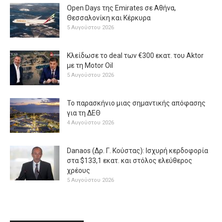
Open Days της Emirates σε Αθήνα,
Θεσσαλονίκη και Κέρκυρα
5 Αυγούστου 2026
Κλείδωσε το deal των €300 εκατ. του Aktor
με τη Μotor Oil
5 Αυγούστου 2026
Το παρασκήνιο μιας σημαντικής απόφασης
για τη ΔΕΘ
4 Αυγούστου 2026
Danaos (Δρ. Γ. Κούστας): Ισχυρή κερδοφορία
στα $133,1 εκατ. και στόλος ελεύθερος
χρέους
5 Αυγούστου 2026