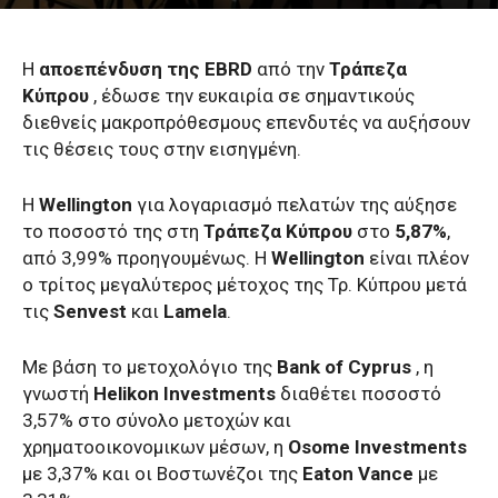
Η
αποεπένδυση της EBRD
από την
Τράπεζα
Κύπρου
, έδωσε την ευκαιρία σε σημαντικούς
διεθνείς μακροπρόθεσμους επενδυτές να αυξήσουν
τις θέσεις τους στην εισηγμένη.
Η
Wellington
για λογαριασμό πελατών της αύξησε
το ποσοστό της στη
Τράπεζα Κύπρου
στο
5,87%
,
από 3,99% προηγουμένως. Η
Wellington
είναι πλέον
ο τρίτος μεγαλύτερος μέτοχος της Τρ. Κύπρου μετά
τις
Senvest
και
Lamela
.
Με βάση το μετοχολόγιο της
Bank of Cyprus
, η
γνωστή
Helikon Investments
διαθέτει ποσοστό
3,57% στο σύνολο μετοχών και
χρηματοοικονομικων μέσων, η
Osome Investments
με 3,37% και οι Βοστωνέζοι της
Eaton Vance
με