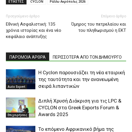
ΕΤΙΚΕΤΕΣ
CYCLON
Ράλλυ Ακρόπολις 2026
Προηγούμενο άρθρο
Επόμενο άρθρο
Εθνική Ασφαλιστική: 135
Όμηρος του πετρελαίου και
χρόνια ιστορίας και ένα νέο
του πληθωρισμού η ΕΚΤ
κεφάλαιο ανάπτυξης
ΠΑΡΟΜΟΙΑ ΑΡΘΡΑ
ΠΕΡΙΣΣΟΤΕΡΑ ΑΠΟ ΤΟΝ ΔΗΜΙΟΥΡΓΟ
Η Cyclon παρουσιάζει τη νέα εταιρική
της ταυτότητα και την ανανεωμένη
σειρά λιπαντικών
Auto Expert
Διπλή Χρυσή Διάκριση για τις LPC &
CYCLON στα Greek Exports Forum &
Awards 2025
Επιχειρήσεις
Το επόμενο Αφρικανικό βήμα της