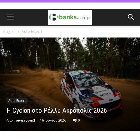
Αρχική
Auto Expert
Auto Expert
H Cyclon στο Ράλλυ Ακρόπολις 2026
Από
newsroom2
-
16 Ιουνίου 2026
0