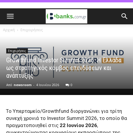
Αρχική
Επιχειρήσεις
Επιχειρήσεις
Growthfund Investor Summit 2026: Η Ελλάδα
ως στρατηγικός κόμβος επενδύσεων και
ανάπτυξης
Από
newsroom
-
4 Ιουνίου 2026
0
Το Υπερταμείο/Growthfund διοργανώνει για τρίτη
συνεχή χρονιά το Investor Summit 2026, το οποίο θα
πραγματοποιηθεί στις
22 Ιουνίου 2026
,
συγκεντρώνοντας κορυφαίους εκπροσώπους της