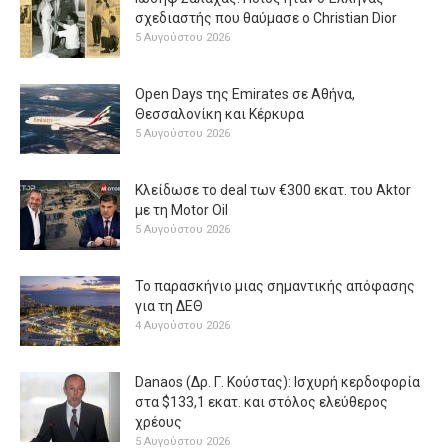
σχεδιαστής που θαύμασε ο Christian Dior
5 Αυγούστου 2026
Open Days της Emirates σε Αθήνα,
Θεσσαλονίκη και Κέρκυρα
5 Αυγούστου 2026
Κλείδωσε το deal των €300 εκατ. του Aktor
με τη Μotor Oil
5 Αυγούστου 2026
Το παρασκήνιο μιας σημαντικής απόφασης
για τη ΔΕΘ
4 Αυγούστου 2026
Danaos (Δρ. Γ. Κούστας): Ισχυρή κερδοφορία
στα $133,1 εκατ. και στόλος ελεύθερος
χρέους
5 Αυγούστου 2026