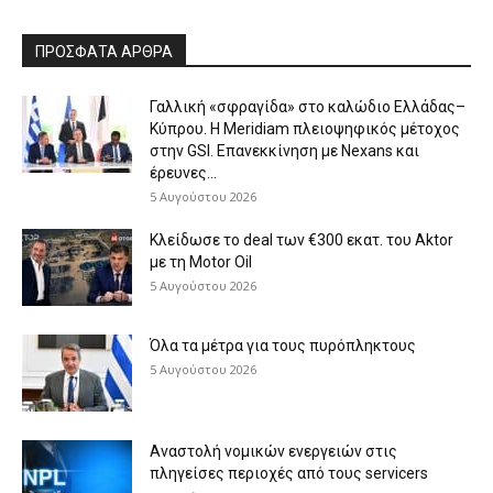
ΠΡΟΣΦΑΤΑ ΑΡΘΡΑ
Γαλλική «σφραγίδα» στο καλώδιο Ελλάδας–
Κύπρου. Η Meridiam πλειοψηφικός μέτοχος
στην GSI. Επανεκκίνηση με Nexans και
έρευνες...
5 Αυγούστου 2026
Κλείδωσε το deal των €300 εκατ. του Aktor
με τη Μotor Oil
5 Αυγούστου 2026
Όλα τα μέτρα για τους πυρόπληκτους
5 Αυγούστου 2026
Αναστολή νομικών ενεργειών στις
πληγείσες περιοχές από τους servicers