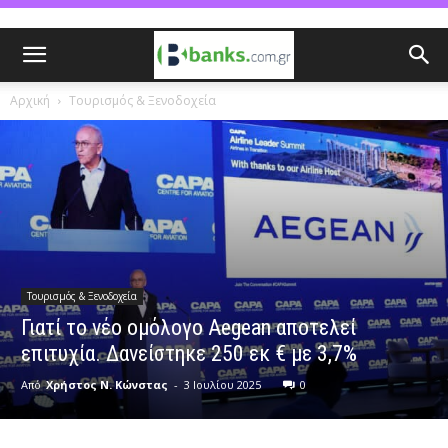
Αρχική
Τουρισμός & Ξενοδοχεία
Τουρισμός & Ξενοδοχεία
Γιατί το νέο ομόλογο Aegean αποτελεί
επιτυχία. Δανείστηκε 250 εκ € με 3,7%
Από
Χρήστος Ν. Κώνστας
-
3 Ιουλίου 2025
0