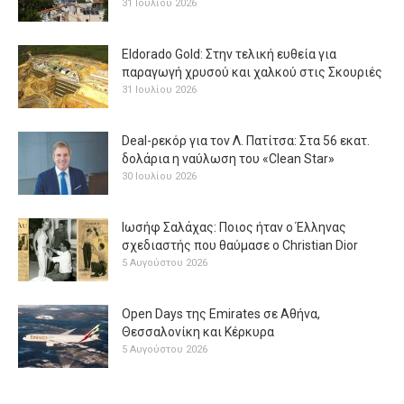
31 Ιουλίου 2026
Eldorado Gold: Στην τελική ευθεία για
παραγωγή χρυσού και χαλκού στις Σκουριές
31 Ιουλίου 2026
Deal-ρεκόρ για τον Λ. Πατίτσα: Στα 56 εκατ.
δολάρια η ναύλωση του «Clean Star»
30 Ιουλίου 2026
Ιωσήφ Σαλάχας: Ποιος ήταν ο Έλληνας
σχεδιαστής που θαύμασε ο Christian Dior
5 Αυγούστου 2026
Open Days της Emirates σε Αθήνα,
Θεσσαλονίκη και Κέρκυρα
5 Αυγούστου 2026