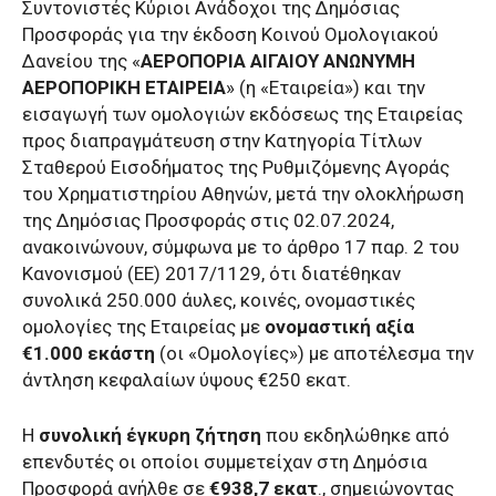
Συντονιστές Κύριοι Ανάδοχοι της Δημόσιας
Προσφοράς για την έκδοση Κοινού Ομολογιακού
Δανείου της «
ΑΕΡΟΠΟΡΙΑ ΑΙΓΑΙΟΥ ΑΝΩΝΥΜΗ
ΑΕΡΟΠΟΡΙΚΗ ΕΤΑΙΡΕΙΑ
» (η «Εταιρεία») και την
εισαγωγή των ομολογιών εκδόσεως της Εταιρείας
προς διαπραγμάτευση στην Κατηγορία Τίτλων
Σταθερού Εισοδήματος της Ρυθμιζόμενης Αγοράς
του Χρηματιστηρίου Αθηνών, μετά την ολοκλήρωση
της Δημόσιας Προσφοράς στις 02.07.2024,
ανακοινώνουν, σύμφωνα με το άρθρο 17 παρ. 2 του
Κανονισμού (ΕΕ) 2017/1129, ότι διατέθηκαν
συνολικά 250.000 άυλες, κοινές, ονομαστικές
ομολογίες της Εταιρείας με
ονομαστική αξία
€1.000 εκάστη
(οι «Ομολογίες») με αποτέλεσμα την
άντληση κεφαλαίων ύψους €250 εκατ.
Η
συνολική έγκυρη ζήτηση
που εκδηλώθηκε από
επενδυτές οι οποίοι συμμετείχαν στη Δημόσια
Προσφορά ανήλθε σε
€938,7 εκατ
., σημειώνοντας