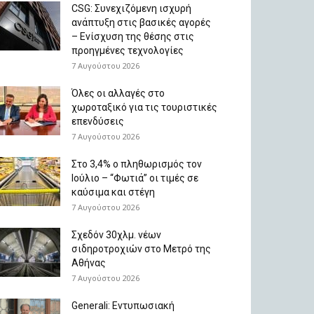
CSG: Συνεχιζόμενη ισχυρή
ανάπτυξη στις βασικές αγορές
– Ενίσχυση της θέσης στις
προηγμένες τεχνολογίες
7 Αυγούστου 2026
Όλες οι αλλαγές στο
χωροταξικό για τις τουριστικές
επενδύσεις
7 Αυγούστου 2026
Στο 3,4% ο πληθωρισμός τον
Ιούλιο – “Φωτιά” οι τιμές σε
καύσιμα και στέγη
7 Αυγούστου 2026
Σχεδόν 30χλμ. νέων
σιδηροτροχιών στο Μετρό της
Αθήνας
7 Αυγούστου 2026
Generali: Eντυπωσιακή