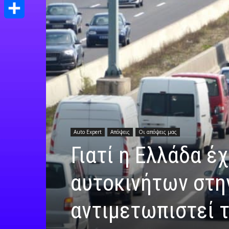
Print
Μοιραστείτε
Auto Expert
Απόψεις
Οι απόψεις μας
Γιατί η Ελλάδα έ
αυτοκινήτων στην
αντιμετωπιστεί 