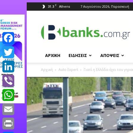
C
31.3
7 Αυγούστου 2026, Παρασκευή
Athens
Banks.com.gr
Facebook
ΑΡΧΙΚΗ
ΕΙΔΗΣΕΙΣ
ΑΠΟΨΕΙΣ
Twitter
Αρχική
Auto Expert
Γιατί η Ελλάδα έχει τον γηρ
LinkedIn
Viber
WhatsApp
Email