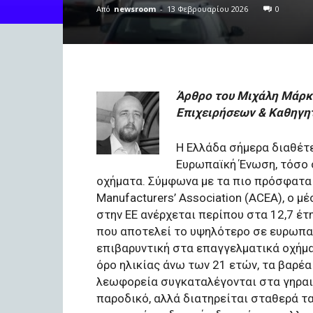
Από
newsroom
-
13 Φεβρουαρίου 2026
0
Άρθρο του Μιχάλη Μάρκ
Επιχειρήσεων
& Καθηγη
Η Ελλάδα σήμερα διαθέτ
Ευρωπαϊκή Ένωση, τόσο 
οχήματα. Σύμφωνα με τα πιο πρόσφατα 
Manufacturers’ Association (ACEA), ο 
στην ΕΕ ανέρχεται περίπου στα 12,7 έτ
που αποτελεί το υψηλότερο σε ευρωπαϊ
επιβαρυντική στα επαγγελματικά οχήμα
όρο ηλικίας άνω των 21 ετών, τα βαρέα
λεωφορεία συγκαταλέγονται στα γηραιό
παροδικό, αλλά διατηρείται σταθερά τα