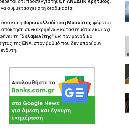
έρεται ότι προσεγγίστηκε, η
ΑΝΕΔΗΚ Κρητικός
,
 να συμμετάσχει στη διαδικασία.
όσο και η
βορειοελλαδίτικη Μασούτης
φέρεται
ν απόκτηση συγκεκριμένων καταστημάτων και όχι
αφήνει τη
“Σκλαβενίτης”
ως τον μοναδικό
τητας της
ENA
, στον βαθμό που δεν υπάρξουν
ενδυτή.