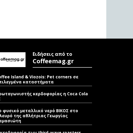
Ειδήσεις από το
Coffeemag.gr
offee Island & Viozois: Pet corners σε
πιλεγμένα καταστήματα
ρωταγωνιστής κερδοφορίας η Coca Cola
E
ο φυσικό μεταλλικό νερό ΒΙΚΟΣ στο
λευρό της αθλήτριας Γεωργίας
αμασιώτη
 κερδοφορία των third-wave roasters