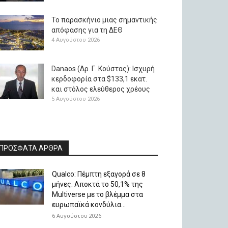
Το παρασκήνιο μιας σημαντικής
απόφασης για τη ΔΕΘ
4 Αυγούστου 2026
Danaos (Δρ. Γ. Κούστας): Ισχυρή
κερδοφορία στα $133,1 εκατ.
και στόλος ελεύθερος χρέους
5 Αυγούστου 2026
ΠΡΟΣΦΑΤΑ ΑΡΘΡΑ
Qualco: Πέμπτη εξαγορά σε 8
μήνες. Aποκτά το 50,1% της
Multiverse με το βλέμμα στα
ευρωπαϊκά κονδύλια...
6 Αυγούστου 2026