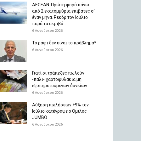
AEGEAN: Πρώτη φορά πάνω
από 2 εκατομμύρια επιβάτες σ’
έναν μήνα. Ρεκόρ τον Ιούλιο
παρά τα ακριβά...
6 Αυγούστου 2026
Το ράφι δεν είναι το πρόβλημα*
6 Αυγούστου 2026
Γιατί οι τράπεζες πωλούν
-πάλι- χαρτοφυλάκια μη
εξυπηρετούμενων δανείων
6 Αυγούστου 2026
Aύξηση πωλήσεων +9% τον
Ιούλιο κατέγραψε ο Όμιλος
JUMBO
6 Αυγούστου 2026