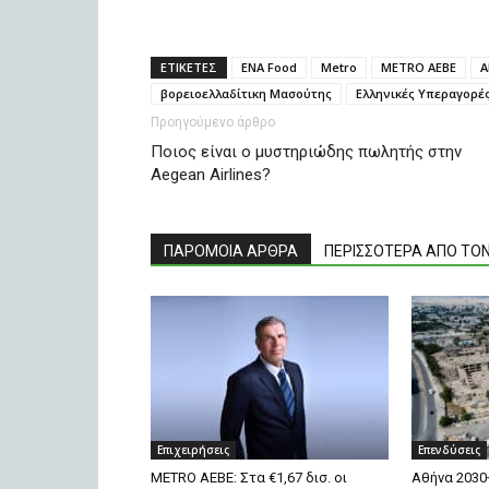
ΕΤΙΚΕΤΕΣ
ENA Food
Metro
METRO ΑΕΒΕ
Α
βορειοελλαδίτικη Μασούτης
Ελληνικές Υπεραγορέ
Προηγούμενο άρθρο
Ποιος είναι ο μυστηριώδης πωλητής στην
Aegean Airlines?
ΠΑΡΟΜΟΙΑ ΑΡΘΡΑ
ΠΕΡΙΣΣΟΤΕΡΑ ΑΠΟ ΤΟ
Επιχειρήσεις
Επενδύσεις
METRO ΑΕΒΕ: Στα €1,67 δισ. οι
Αθήνα 2030