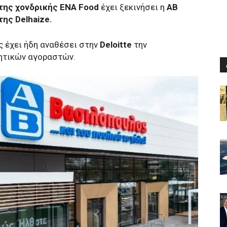
της χονδρικής ENA Food
έχει ξεκινήσει η
ΑΒ
ης Delhaize.
ς έχει ήδη αναθέσει στην
Deloitte
την
νητικών αγοραστών.