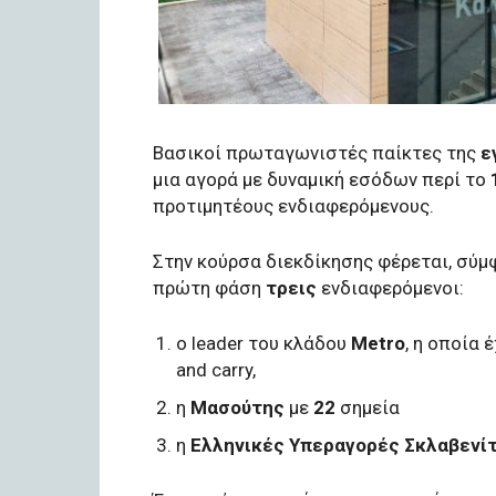
Βασικοί πρωταγωνιστές παίκτες της
ε
μια αγορά με δυναμική εσόδων περί το
προτιμητέους ενδιαφερόμενους.
Στην κούρσα διεκδίκησης φέρεται, σύμ
πρώτη φάση
τρεις
ενδιαφερόμενοι:
ο leader του κλάδου
Metro
, η οποία 
and carry,
η
Μασούτης
με
22
σημεία
η
Ελληνικές Υπεραγορές Σκλαβενίτ