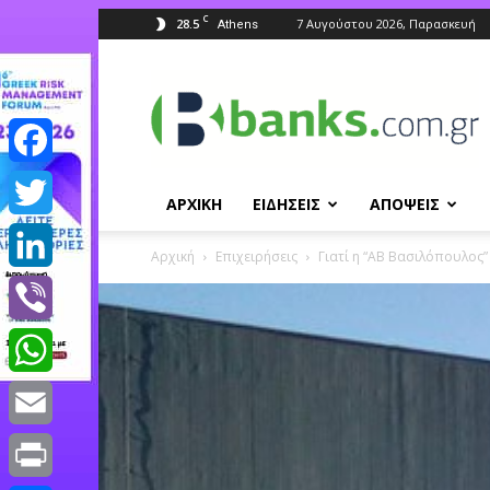
C
28.5
7 Αυγούστου 2026, Παρασκευή
Athens
Banks.com.gr
Facebook
ΑΡΧΙΚΗ
ΕΙΔΗΣΕΙΣ
ΑΠΟΨΕΙΣ
Twitter
Αρχική
Επιχειρήσεις
Γιατί η “ΑΒ Βασιλόπουλος”
LinkedIn
Viber
WhatsApp
Email