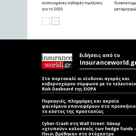
ενοποιημένες καθαρές πωλήσεις
δισεκατομμ
για το 2025
μεταμορφώ
Ειδήσεις από το
Insuranceworld.g
Στο πορτοκαλί οι κίνδυνοι αγοράς και
κυβερνοχώρου σύμφωνα με το τελευταίο
Risk Dasboard της EIOPA
Πυρκαγιές, πλημμύρες και ακραία
φαινόμενα επαναφέρουν στο προσκήνιο
το κόστος της προστασίας
Cyber-Crash στη Wall Street: Χάκερ
«χτυπούν» κολοσσούς των hedge funds 
Ποιοι βρέθηκαν στο στόχαστρο