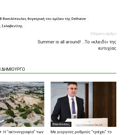
Β Βασιλόπουλος θυγατρική του ομίλου της Delhaize
ς Σκλαβενίτης
Επόμενο άρθρο
Summer is all around! …Το «κλειδί» της
ευτυχίας
Ν ΔΗΜΙΟΥΡΓΟ
Επενδύσεις
+: Η “ακτινογραφία” των
Mε γιοργούς ρυθμούς “τρέχει” το