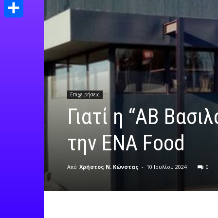
Print
Μοιραστείτε
Επιχειρήσεις
Γιατί η “ΑΒ Βασι
την ΕΝΑ Food
Από
Χρήστος Ν. Κώνστας
-
10 Ιουλίου 2024
0