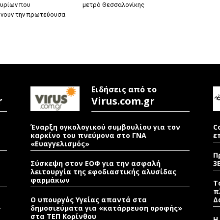
υρίων που
μετρό Θεσσαλονίκης
νουν την πρωτεύουσα
Ειδήσεις από το
r
Virus.com.gr
Έναρξη ογκολογικού συμβουλίου για τον
C
καρκίνο του πνεύμονα στο ΓΝΑ
ε
«Ευαγγελισμός»
Π
Σύσκεψη στον ΕΟΦ για την ασφαλή
3
λειτουργία της εφοδιαστικής αλυσίδας
φαρμάκων
Τ
π
Ο υπουργός Υγείας απαντά στα
Δ
–
δημοσιεύματα για «κατάρρευση οροφής»
στα ΤΕΠ Κορίνθου
Η