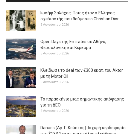
Ιωσήφ Σαλάχας: Ποιος ήταν ο Έλληνας
σχεδιαστής που θαύμασε ο Christian Dior
5 Αυγούστου 2026
Open Days της Emirates σε Αθήνα,
Θεσσαλονίκη και Κέρκυρα
5 Αυγούστου 2026
Κλείδωσε το deal των €300 εκατ. του Aktor
με τη Μotor Oil
5 Αυγούστου 2026
Το παρασκήνιο μιας σημαντικής απόφασης
για τη ΔΕΘ
4 Αυγούστου 2026
Danaos (Δρ. Γ. Κούστας): Ισχυρή κερδοφορία
στα $133,1 εκατ. και στόλος ελεύθερος