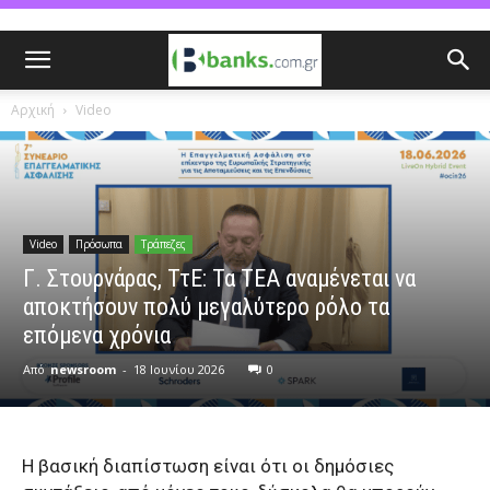
Αρχική
Video
Video
Πρόσωπα
Τράπεζες
Γ. Στουρνάρας, ΤτΕ: Τα ΤΕΑ αναμένεται να
αποκτήσουν πολύ μεγαλύτερο ρόλο τα
επόμενα χρόνια
Από
newsroom
-
18 Ιουνίου 2026
0
Η βασική διαπίστωση είναι ότι οι δημόσιες