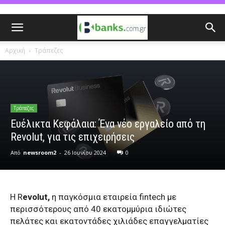
Αρχική
Τράπεζες
Τράπεζες
Ευέλικτα Κεφάλαια: Ένα νέο εργαλείο από τη
Revolut, για τις επιχειρήσεις
Από
newsroom2
-
26 Ιουνίου 2024
0
Η R
evolut,
η παγκόσμια εταιρεία fintech με
περισσότερους από 40 εκατομμύρια ιδιώτες
πελάτες και εκατοντάδες χιλιάδες επαγγελματίες