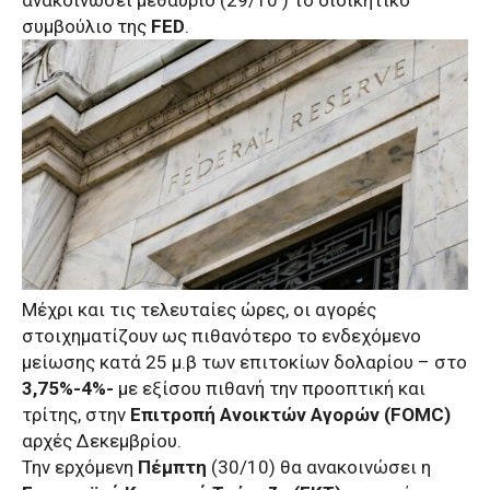
ανακοινώσει
μεθαύριο
(
29/10
) το διοικητικό
συμβούλιο της
FED
.
Μέχρι και τις τελευταίες ώρες, οι αγορές
στοιχηματίζουν ως πιθανότερο το ενδεχόμενο
μείωσης κατά 25 μ.β των επιτοκίων δολαρίου – στο
3,75%-4%-
με εξίσου πιθανή την προοπτική και
τρίτης, στην
Επιτροπή Ανοικτών Αγορών (FOMC)
αρχές Δεκεμβρίου.
Την ερχόμενη
Πέμπτη
(
30/10
) θα ανακοινώσει η