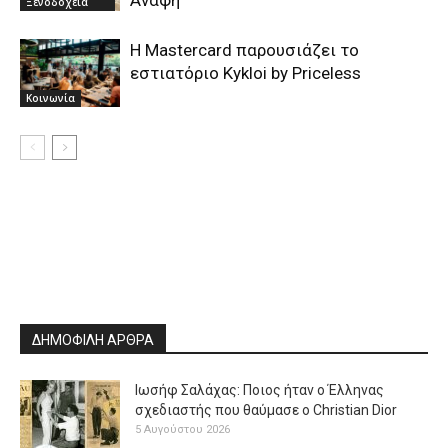
Ξενοδοχεία
Η Mastercard παρουσιάζει το
εστιατόριο Kykloi by Priceless
Κοινωνία
ΔΗΜΟΦΙΛΗ ΑΡΘΡΑ
Ιωσήφ Σαλάχας: Ποιος ήταν ο Έλληνας
σχεδιαστής που θαύμασε ο Christian Dior
5 Αυγούστου 2026