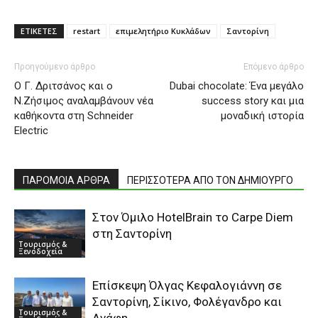
ΕΤΙΚΕΤΕΣ
restart
επιμελητήριο Κυκλάδων
Σαντορίνη
Προηγούμενο άρθρο
Επόμενο άρθρο
Ο Γ. Δριτσάνος και ο
Dubai chocolate: Ένα μεγάλο
Ν.Ζήσιμος αναλαμβάνουν νέα
success story και μια
καθήκοντα στη Schneider
μοναδική ιστορία
Electric
ΠΑΡΟΜΟΙΑ ΑΡΘΡΑ
ΠΕΡΙΣΣΟΤΕΡΑ ΑΠΟ ΤΟΝ ΔΗΜΙΟΥΡΓΟ
Στον Όμιλο HotelBrain το Carpe Diem
στη Σαντορίνη
Τουρισμός &
Ξενοδοχεία
Επίσκεψη Όλγας Κεφαλογιάννη σε
Σαντορίνη, Σίκινο, Φολέγανδρο και
Τουρισμός &
Ανάφη