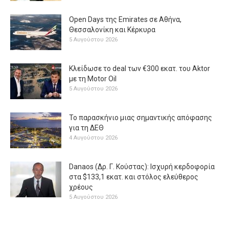
Open Days της Emirates σε Αθήνα,
Θεσσαλονίκη και Κέρκυρα
5 Αυγούστου 2026
Κλείδωσε το deal των €300 εκατ. του Aktor
με τη Μotor Oil
5 Αυγούστου 2026
Το παρασκήνιο μιας σημαντικής απόφασης
για τη ΔΕΘ
4 Αυγούστου 2026
Danaos (Δρ. Γ. Κούστας): Ισχυρή κερδοφορία
στα $133,1 εκατ. και στόλος ελεύθερος
χρέους
5 Αυγούστου 2026