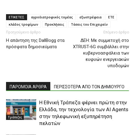
ΕΤΙΚΕΤΕΣ
αγροδιατροφικός τομέας
εξωστρέφεια
ΕΤΕ
κλάδος τροφίμων
Προκλήσεις
Τάσεις του Επιχειρείν
Προηγούμενο άρθρο
Επόμενο άρθρο
Η απάντηση της DallBogg στα
ΔΕΗ: Με συμμετοχή στο
πρόσφατα δημοσιεύματα
XTRUST-6G συμβάλλει στην
κυβερνοασφάλεια των
ευφυών ενεργειακών
υποδομών
ΠΑΡΟΜΟΙΑ ΑΡΘΡΑ
ΠΕΡΙΣΣΟΤΕΡΑ ΑΠΟ ΤΟΝ ΔΗΜΙΟΥΡΓΟ
Η Εθνική Τράπεζα φέρνει πρώτη στην
Ελλάδα, την τεχνολογία των AI Agents
στην τηλεφωνική εξυπηρέτηση
Τράπεζες
πελατών