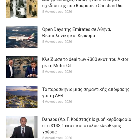
σχεδιαστής που θαύμασε ο Christian Dior
5 Αυγούστου 2026
Open Days της Emirates σε Αθήνα,
Θεσσαλονίκη και Κέρκυρα
5 Αυγούστου 2026
Κλείδωσε το deal των €300 εκατ. του Aktor
με τη Μotor Oil
5 Αυγούστου 2026
Το παρασκήνιο μιας σημαντικής απόφασης
για τη ΔΕΘ
4 Αυγούστου 2026
Danaos (Δρ. Γ. Κούστας): Ισχυρή κερδοφορία
στα $133,1 εκατ. και στόλος ελεύθερος
χρέους
5 Αυγούστου 2026