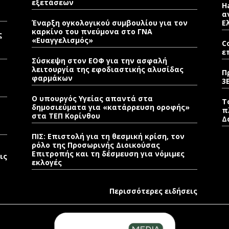
εξετάσεων
H
α
Έναρξη ογκολογικού συμβουλίου για τον
Ε
καρκίνο του πνεύμονα στο ΓΝΑ
ς
«Ευαγγελισμός»
C
ε
Σύσκεψη στον ΕΟΦ για την ασφαλή
λειτουργία της εφοδιαστικής αλυσίδας
Π
φαρμάκων
3
Ο υπουργός Υγείας απαντά στα
Τ
δημοσιεύματα για «κατάρρευση οροφής»
π
στα ΤΕΠ Κορίνθου
Δ
ΠΙΣ: Επιστολή για τη θεσμική κρίση, τον
ρόλο της Προσωρινής Διοικούσας
Επιτροπής και τη δέσμευση για νόμιμες
ις
εκλογές
Περισσότερες ειδήσεις