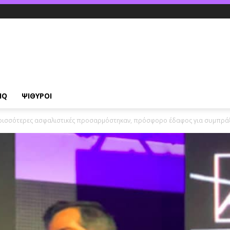
IQ
ΨΙΘΥΡΟΙ
ερισσότερες ασφαλιστικές προσαρμόστηκαν, πρόσφορο έδαφος για συμπρά