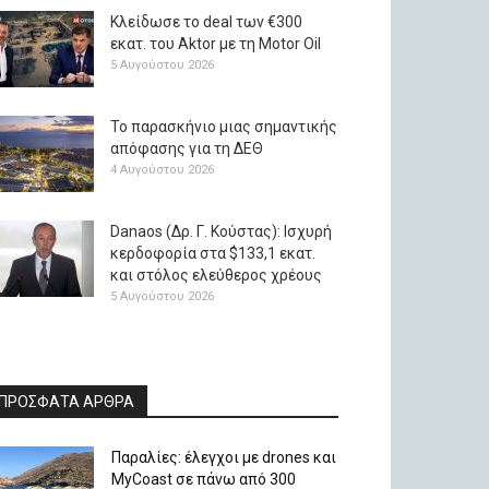
Κλείδωσε το deal των €300
εκατ. του Aktor με τη Μotor Oil
5 Αυγούστου 2026
Το παρασκήνιο μιας σημαντικής
απόφασης για τη ΔΕΘ
4 Αυγούστου 2026
Danaos (Δρ. Γ. Κούστας): Ισχυρή
κερδοφορία στα $133,1 εκατ.
και στόλος ελεύθερος χρέους
5 Αυγούστου 2026
ΠΡΟΣΦΑΤΑ ΑΡΘΡΑ
Παραλίες: έλεγχοι με drones και
MyCoast σε πάνω από 300