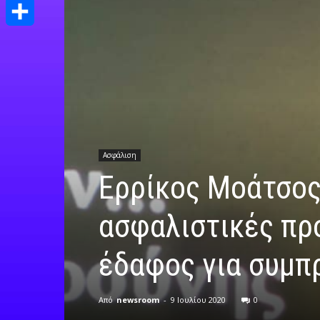
Print
Μοιραστείτε
Ασφάλιση
Ερρίκος Μοάτσος
ασφαλιστικές πρ
έδαφος για συμπ
Από
newsroom
-
9 Ιουλίου 2020
0