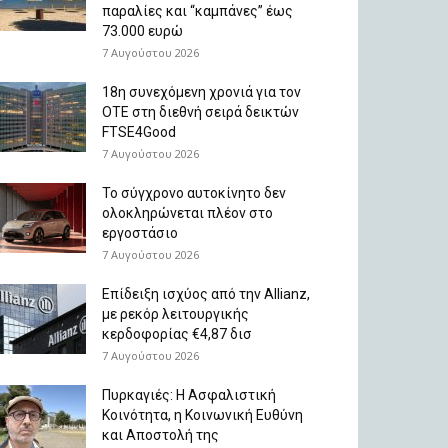
παραλίες και “καμπάνες” έως
73.000 ευρώ
7 Αυγούστου 2026
18η συνεχόμενη χρονιά για τον
ΟΤΕ στη διεθνή σειρά δεικτών
FTSE4Good
7 Αυγούστου 2026
Το σύγχρονο αυτοκίνητο δεν
ολοκληρώνεται πλέον στο
εργοστάσιο
7 Αυγούστου 2026
Επίδειξη ισχύος από την Allianz,
με ρεκόρ λειτουργικής
κερδοφορίας €4,87 δισ
7 Αυγούστου 2026
Πυρκαγιές: Η Ασφαλιστική
Κοινότητα, η Κοινωνική Ευθύνη
και Αποστολή της