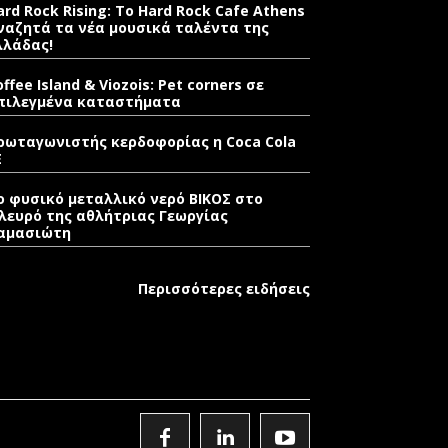
ard Rock Rising: Το Hard Rock Cafe Athens
ναζητά τα νέα μουσικά ταλέντα της
λλάδας!
offee Island & Viozois: Pet corners σε
πιλεγμένα καταστήματα
ρωταγωνιστής κερδοφορίας η Coca Cola
E
ο φυσικό μεταλλικό νερό ΒΙΚΟΣ στο
λευρό της αθλήτριας Γεωργίας
αμασιώτη
Περισσότερες ειδήσεις