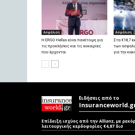
Ασφάλιση
Ασφάλιση
Η ERGO Hellas είναι πανέτοιμη για
Στα €18,7 ε
τις προκλήσεις και τις ευκαιρίες
των ασφαλι
που έρχονται
για την κακ
Ειδήσεις από το
Insuranceworld.g
Επίδειξη ισχύος από την Allianz, με ρεκό
λειτουργικής κερδοφορίας €4,87 δισ