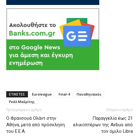
ΕΤΙΚΕΤΕΣ
Euroleague
Final-4
Παναθηναϊκός
Ρεάλ Μαδρίτης
Προηγούμενο άρθρο
Επόμενο άρθρο
Ο Φρανσουά Ολάντ στην
Παραγγελία έως 21
Αθήνα, μετά από πρόσκληση
ελικοπτέρων της Airbus από
του Ε.Ε.Α.
τον όμιλο Libra