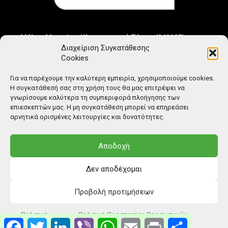
Μέλος Μητρώου Ηλεκτρονικού Τύπου (242225)
Διαχείριση Συγκατάθεσης
Cookies
Για να παρέχουμε την καλύτερη εμπειρία, χρησιμοποιούμε cookies.
Η συγκατάθεσή σας στη χρήση τους θα μας επιτρέψει να
γνωρίσουμε καλύτερα τη συμπεριφορά πλοήγησης των
επιεσκεπτών μας. Η μη συγκατάθεση μπορεί να επηρεάσει
αρνητικά ορισμένες λειτουργίες και δυνατότητες.
Αποδοχή
Δεν αποδέχομαι
Προβολή προτιμήσεων
© Copyright: Ethos Media S.A.
Πολιτική
Πολιτική Προστασίας Προσωπικών
Facebook
Twitter
LinkedIn
Viber
WhatsApp
Email
Print
Μοιραστείτ
Cookies
Δεδομένων