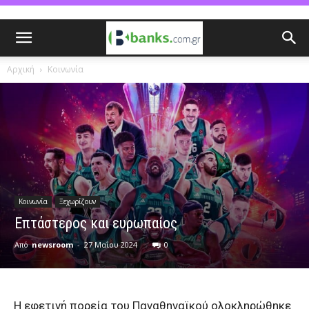
Αρχική
Κοινωνία
Κοινωνία
Ξεχωρίζουν
Επτάστερος και ευρωπαίος
Από
newsroom
-
27 Μαΐου 2024
0
Η εφετινή πορεία του Παναθηναϊκού ολοκληρώθηκε