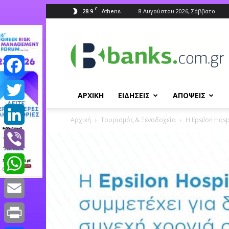
C
28.9
8 Αυγούστου 2026, Σάββατο
Athens
Banks.com.gr
Facebook
ΑΡΧΙΚΗ
ΕΙΔΗΣΕΙΣ
ΑΠΟΨΕΙΣ
Twitter
Αρχική
Τουρισμός & Ξενοδοχεία
Η Epsilon Hosp
LinkedIn
Viber
WhatsApp
Email