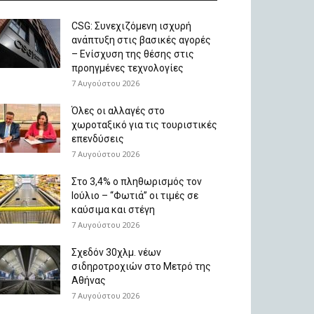
CSG: Συνεχιζόμενη ισχυρή
ανάπτυξη στις βασικές αγορές
– Ενίσχυση της θέσης στις
προηγμένες τεχνολογίες
7 Αυγούστου 2026
Όλες οι αλλαγές στο
χωροταξικό για τις τουριστικές
επενδύσεις
7 Αυγούστου 2026
Στο 3,4% ο πληθωρισμός τον
Ιούλιο – “Φωτιά” οι τιμές σε
καύσιμα και στέγη
7 Αυγούστου 2026
Σχεδόν 30χλμ. νέων
σιδηροτροχιών στο Μετρό της
Αθήνας
7 Αυγούστου 2026