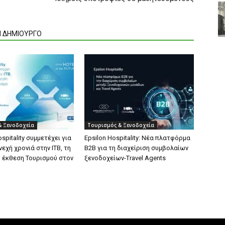
Ν ΔΗΜΙΟΥΡΓΟ
& Ξενοδοχεία
Τουρισμός & Ξενοδοχεία
spitality συμμετέχει για
Epsilon Hospitality: Νέα πλατφόρμα
εχή χρονιά στην ITB, τη
B2B για τη διαχείριση συμβολαίων
 έκθεση Τουρισμού στον
ξενοδοχείων-Travel Agents