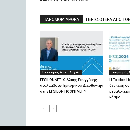
ΠΑΡΟΜΟΙΑ ΑΡΘΡΑ
ΠΕΡΙΣΣΟΤΕΡΑ ΑΠΟ ΤΟ
Τουρισμός & Ξενοδοχεία
Τουρισμός 
EPSILONNET: Ο Άλκης Ρουγγέρης
Η Epsilon Ho
αναλαμβάνει Εμπορικός Διευθυντής
δεύτερη συν
στην EPSILON HOSPITALITY
μεγαλύτερη
κόσμο