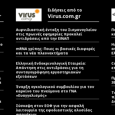
Ειδήσεις από το
r
Virus.com.gr
Αιφνιδιαστική ένταξη του Σισμανογλείου
Π
στις πρωινές εφημερίες προκαλεί
κ
αντιδράσεις από την ΕΙΝΑΠ
νο
H
mRNA γρίπης: Ποιες οι βασικές διαφορές
α
και τα νέα πλεονεκτήματα
Ε
Ελληνική Ενδοκρινολογική Εταιρεία:
C
Απάντηση στις αντιδράσεις για τη
ε
συνταγογράφηση εργαστηριακών
εξετάσεων
ι
Π
α
3
Έναρξη ογκολογικού συμβουλίου για τον
καρκίνο του πνεύμονα στο ΓΝΑ
Τ
«Ευαγγελισμός»
π
α
Δ
Σύσκεψη στον ΕΟΦ για την ασφαλή
λειτουργία της εφοδιαστικής αλυσίδας
φαρμάκων