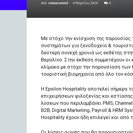
Από
newsroom2
-
4 Μαρτίου 2024
0
Με στόχο την ενίσχυση της παρουσίας
συστημάτων για ξενοδοχεία & τουριστικέ
δεύτερη συνεχή χρονιά ως εκθέτης στη
Βερολίνο. Στην έκθεση συμμετέχουν οι
κλίμακα με στόχο την παρουσίαση των 
τουριστική βιομηχανία από όλο τον κόσ
Η Epsilon Hospitality αποτελεί σήμερα
επιχειρήσεων φιλοξενίας και εστίασης 
λύσεων που περιλαμβάνει PMS, Channel 
B2B, Digital Marketing, Payroll & HRM Sy
Hospitality έχουν ήδη επιλεγεί και απ
Οι λύσεις αιχμής που θα παρουσιαστού