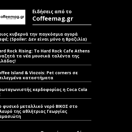
Ειδήσεις από το
Coffeemag.gr
οιος κυβερνά την παγκόσμια αγορά
αφέ; (Spoiler: Δεν είναι μόνο η Βραζιλία)
ard Rock Rising: Το Hard Rock Cafe Athens
ναζητά τα νέα μουσικά ταλέντα της
λλάδας!
offee Island & Viozois: Pet corners σε
πιλεγμένα καταστήματα
ρωταγωνιστής κερδοφορίας η Coca Cola
E
ο φυσικό μεταλλικό νερό ΒΙΚΟΣ στο
λευρό της αθλήτριας Γεωργίας
αμασιώτη