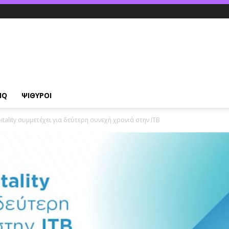
IQ
ΨΙΘΥΡΟΙ
itality συμμετέχει για δεύτερη συνεχή χρονιά στην ITB