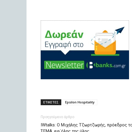
ΕΤΙΚΕΤΕΣ
Epsilon Hospitality
Προηγούμενο άρθρο
IWtalks: Ο Μιχάλης Τζωρτζωρής, πρόεδρος τ
ΣΕΜΑ, εφ΄όλης της ύλης