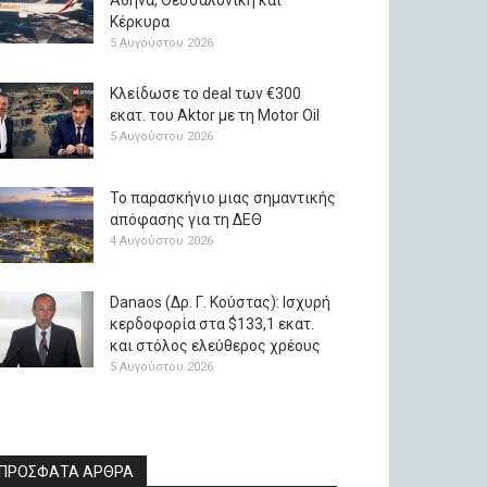
Αθήνα, Θεσσαλονίκη και
Κέρκυρα
5 Αυγούστου 2026
Κλείδωσε το deal των €300
εκατ. του Aktor με τη Μotor Oil
5 Αυγούστου 2026
Το παρασκήνιο μιας σημαντικής
απόφασης για τη ΔΕΘ
4 Αυγούστου 2026
Danaos (Δρ. Γ. Κούστας): Ισχυρή
κερδοφορία στα $133,1 εκατ.
και στόλος ελεύθερος χρέους
5 Αυγούστου 2026
ΠΡΟΣΦΑΤΑ ΑΡΘΡΑ