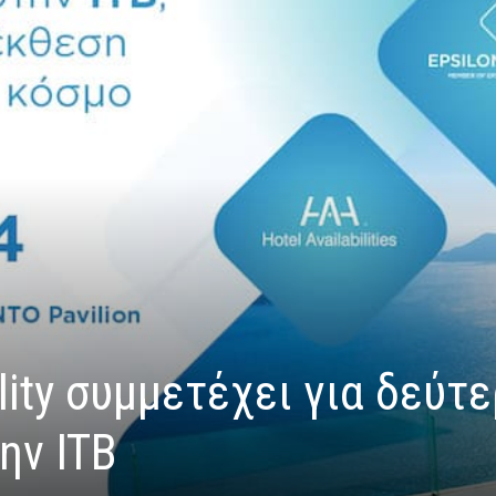
lity συμμετέχει για δεύτ
ην ITB