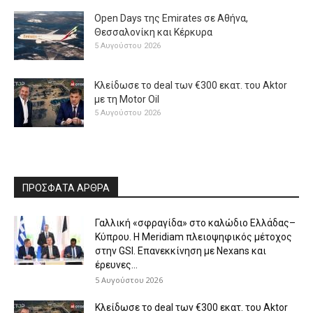
Open Days της Emirates σε Αθήνα,
Θεσσαλονίκη και Κέρκυρα
5 Αυγούστου 2026
Κλείδωσε το deal των €300 εκατ. του Aktor
με τη Μotor Oil
5 Αυγούστου 2026
ΠΡΟΣΦΑΤΑ ΑΡΘΡΑ
Γαλλική «σφραγίδα» στο καλώδιο Ελλάδας–
Κύπρου. Η Meridiam πλειοψηφικός μέτοχος
στην GSI. Επανεκκίνηση με Nexans και
έρευνες...
5 Αυγούστου 2026
Κλείδωσε το deal των €300 εκατ. του Aktor