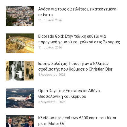
Ανάσα για τους οφειλέτες με κατεσχεμένα
ακίνητα
31 Ιουλίου 2026
Eldorado Gold: Στην τελική ευθεία για
παραγωγή χρυσού και χαλκού στις Σκουριές
31 Ιουλίου 2026
Ιωσήφ Σαλάχας: Ποιος ήταν ο Έλληνας
σχεδιαστής που θαύμασε ο Christian Dior
5 Αυγούστου 2026
Open Days της Emirates σε Αθήνα,
Θεσσαλονίκη και Κέρκυρα
5 Αυγούστου 2026
Κλείδωσε το deal των €300 εκατ. του Aktor
με τη Μotor Oil